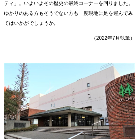
ティ」。いよいよその歴史の最終コーナーを回りました。
ゆかりのある方もそうでない方も一度現地に足を運んでみ
てはいかがでしょうか。
都道府県から探す
（2022年7月執筆）
海外
全国
北海道・東北地方
北海道
青森県
岩手県
宮城県
秋田県
山形県
福島県
関東地方
茨城県
栃木県
群馬県
埼玉県
千葉県
東京都
神奈川県
中部地方