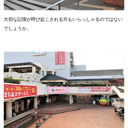
新潟県
富山県
石川県
福井県
山梨県
長野県
岐阜県
静岡県
愛知県
大切な記憶が呼び起こされる方もいらっしゃるのではない
近畿地方
でしょうか。
三重県
滋賀県
京都府
大阪府
兵庫県
奈良県
和歌山県
山陰・山陽地方
鳥取県
島根県
岡山県
広島県
山口県
四国地方
徳島県
香川県
愛媛県
高知県
九州・沖縄地方
福岡県
佐賀県
長崎県
熊本県
大分県
宮崎県
鹿児島県
沖縄県