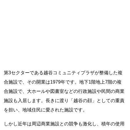
記事ランキング
※24時間以内
能勢電鉄1700系 引退
日本銀行 鳥居坂分館
根室市立珸瑶瑁小学校 閉校
第3セクターである越谷コミュニティプラザが整備した複
釧路市立東栄小学校 閉校
合施設で、その開業は1979年です。地下1階地上7階の複
合施設で、大ホールや図書室などの行政施設や民間の商業
釧路市立柏木小学校 閉校
施設も入居します。長きに渡り「越谷の顔」としての重責
を担い、地域住民に愛された施設です。
Final Access Books
しかし近年は周辺商業施設との競争も激化し、積年の使用