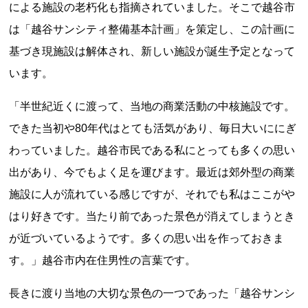
による施設の老朽化も指摘されていました。そこで越谷市
は「越谷サンシティ整備基本計画」を策定し、この計画に
基づき現施設は解体され、新しい施設が誕生予定となって
います。
「半世紀近くに渡って、当地の商業活動の中核施設です。
できた当初や80年代はとても活気があり、毎日大いににぎ
上郷温水路
東急8500系
わっていました。越谷市民である私にとっても多くの思い
出があり、今でもよく足を運びます。最近は郊外型の商業
施設に人が流れている感じですが、それでも私はここがや
はり好きです。当たり前であった景色が消えてしまうとき
が近づいているようです。多くの思い出を作っておきま
す。」越谷市内在住男性の言葉です。
二ヶ領用水
橋野高炉
長きに渡り当地の大切な景色の一つであった「越谷サンシ