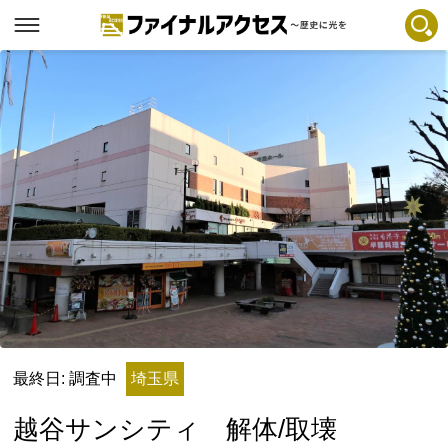
フリーワードで探す
注目コンテンツ 一覧
ファイナルアクセスとは
メディアの編集方針とコンテンツポリシー
プライバシーポリシー
お問合せ
免責事項
不具合・報告事項
記事掲載基準
最終日: 調査中
埼玉県
運営
越谷サンシティ 解体/取壊