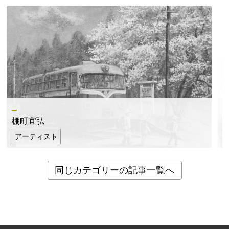
棚町宜弘
アーティスト
同じカテゴリーの記事一覧へ