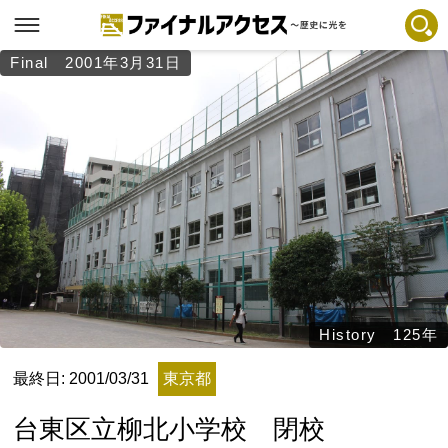
Final 2001年3月31日
フリーワードで探す
注目コンテンツ 一覧
ファイナルアクセスとは
メディアの編集方針とコンテンツポリシー
プライバシーポリシー
お問合せ
免責事項
不具合・報告事項
History 125年
記事掲載基準
最終日: 2001/03/31
東京都
運営
台東区立柳北小学校 閉校