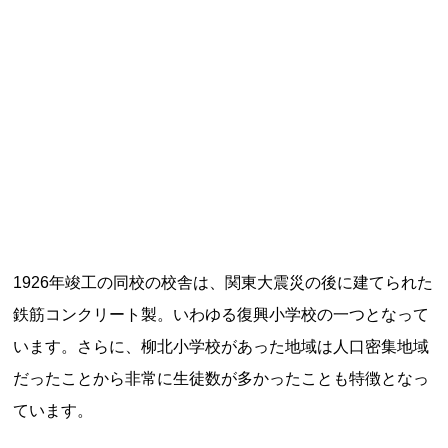
記事ランキング
※24時間以内
能勢電鉄1700系 引退
日本銀行 鳥居坂分館
根室市立珸瑶瑁小学校 閉校
釧路市立東栄小学校 閉校
1926年竣工の同校の校舎は、関東大震災の後に建てられた
鉄筋コンクリート製。いわゆる復興小学校の一つとなって
釧路市立柏木小学校 閉校
います。さらに、柳北小学校があった地域は人口密集地域
だったことから非常に生徒数が多かったことも特徴となっ
ています。
Final Access Books