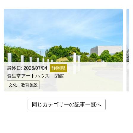
最終日: 2026/07/04
静岡県
最
資生堂アートハウス 閉館
文化・教育施設
同じカテゴリーの記事一覧へ