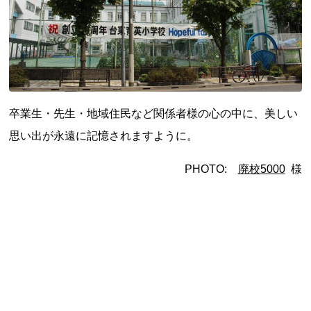
都道府県から探す
海外
卒業生・先生・地域住民など関係者様の心の中に、美しい
全国
思い出が永遠に記憶されますように。
北海道・東北地方
PHOTO:
廃校5000
様
北海道
青森県
岩手県
宮城県
秋田県
山形県
福島県
関東地方
茨城県
栃木県
群馬県
埼玉県
千葉県
東京都
神奈川県
中部地方