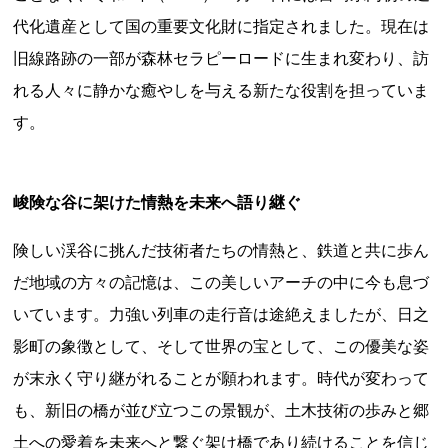
新潟県
富山県
石川県
福井県
山梨県
代化遺産として国の重要文化財に指定されました。現在は
長野県
岐阜県
静岡県
愛知県
旧線路跡の一部が森林セラピーロードに生まれ変わり、訪
近畿地方
れる人々に静かな癒やしを与える新たな役割を担っていま
三重県
滋賀県
京都府
大阪府
兵庫県
す。
奈良県
和歌山県
山陰・山陽地方
峻険な谷に架けた情熱を未来へ語り継ぐ
鳥取県
島根県
岡山県
広島県
山口県
四国地方
険しい渓谷に挑んだ技術者たちの情熱と、鉄道と共に歩ん
徳島県
香川県
愛媛県
高知県
だ地域の方々の記憶は、この美しいアーチの中に今も息づ
いています。力強い列車の走行音は途絶えましたが、日之
九州・沖縄地方
影町の象徴として、そして世界の宝として、この優美な姿
福岡県
佐賀県
長崎県
熊本県
大分県
が末永く守り継がれることが願われます。時代が変わって
宮崎県
鹿児島県
沖縄県
も、新旧の橋が並び立つこの景観が、土木技術の歩みと郷
土への愛着を未来へと繋ぐ架け橋であり続けることを信じ