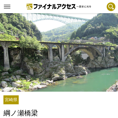
フリーワードで探す
注目コンテンツ 一覧
ファイナルアクセスとは
メディアの編集方針とコンテンツポリシー
プライバシーポリシー
お問合せ
免責事項
不具合・報告事項
記事掲載基準
宮崎県
運営
綱ノ瀬橋梁