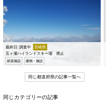
最終日: 調査中
宮崎県
最
五ヶ瀬ハイランドスキー場 廃止
娯楽施設
建物・施設
同じ都道府県の記事一覧へ
同じカテゴリーの記事