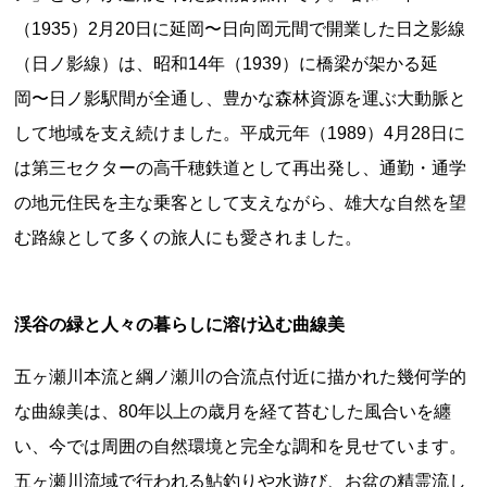
（1935）2月20日に延岡〜日向岡元間で開業した日之影線
（日ノ影線）は、昭和14年（1939）に橋梁が架かる延
岡〜日ノ影駅間が全通し、豊かな森林資源を運ぶ大動脈と
して地域を支え続けました。平成元年（1989）4月28日に
は第三セクターの高千穂鉄道として再出発し、通勤・通学
の地元住民を主な乗客として支えながら、雄大な自然を望
上郷温水路
東急8500系
む路線として多くの旅人にも愛されました。
渓谷の緑と人々の暮らしに溶け込む曲線美
五ヶ瀬川本流と綱ノ瀬川の合流点付近に描かれた幾何学的
な曲線美は、80年以上の歳月を経て苔むした風合いを纏
二ヶ領用水
橋野高炉
い、今では周囲の自然環境と完全な調和を見せています。
五ヶ瀬川流域で行われる鮎釣りや水遊び、お盆の精霊流し