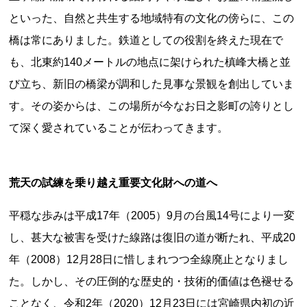
といった、自然と共生する地域特有の文化の傍らに、この
橋は常にありました。鉄道としての役割を終えた現在で
も、北東約140メートルの地点に架けられた槙峰大橋と並
都道府県から探す
び立ち、新旧の橋梁が調和した見事な景観を創出していま
海外
す。その姿からは、この場所が今なお日之影町の誇りとし
全国
て深く愛されていることが伝わってきます。
北海道・東北地方
北海道
青森県
岩手県
宮城県
秋田県
荒天の試練を乗り越え重要文化財への道へ
山形県
福島県
平穏な歩みは平成17年（2005）9月の台風14号により一変
関東地方
し、甚大な被害を受けた線路は復旧の道が断たれ、平成20
茨城県
栃木県
群馬県
埼玉県
千葉県
年（2008）12月28日に惜しまれつつ全線廃止となりまし
東京都
神奈川県
た。しかし、その圧倒的な歴史的・技術的価値は色褪せる
中部地方
ことなく、令和2年（2020）12月23日には宮崎県内初の近