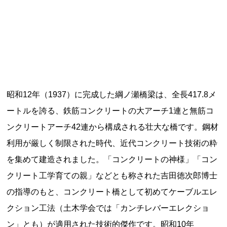
記事ランキング
※24時間以内
日本銀行 鳥居坂分館
釧路市立柏木小学校 閉校
昭和12年（1937）に完成した綱ノ瀬橋梁は、全長417.8メ
ートルを誇る、鉄筋コンクリートの大アーチ1連と無筋コ
能勢電鉄1700系 引退
ンクリートアーチ42連から構成される壮大な橋です。鋼材
釧路市立東栄小学校 閉校
利用が厳しく制限された時代、近代コンクリート技術の粋
を集めて建造されました。「コンクリートの神様」「コン
平群町総合スポーツセンター ウォーターパー
クリート工学育ての親」などとも称された吉田徳次郎博士
ク 閉鎖
の指導のもと、コンクリート橋として初めてケーブルエレ
クション工法（土木学会では「カンチレバーエレクショ
Final Access Books
ン」とも）が適用された技術的傑作です。昭和10年