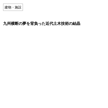
特定商取引法に基づく表記
建物・施設
Special Thanks
九州横断の夢を背負った近代土木技術の結晶
残り日数で探す
残り約1ヶ月以内
残り半年以内