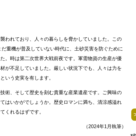
閉鎖
に襲われており、人々の暮らしを脅かしていました。この
、まだ重機が普及していない時代に、土砂災害を防ぐために
した。時は第二次世界大戦前夜です。軍需物資の生産が優
資材が不足していました。厳しい状況下でも、人々は力を
ess Books
たという史実を有します。
の技術、そして歴史を刻む貴重な産業遺産です。ご興味の
みてはいかがでしょうか。歴史ロマンに満ち、清涼感溢れ
えてくれるはずです。
（2024年1月執筆）