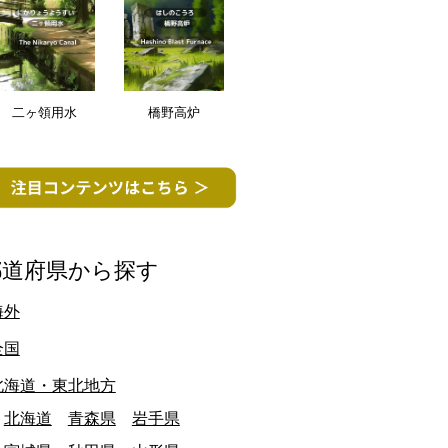
二ヶ領用水
橋野高炉
終日: 2008/03/31
群馬県
最終日: 2025/03/31
生市立南中学校 閉校
東邦亜鉛安中製錬
文化・教育施設
建物・施設
都道府県から探す
海外
全国
北海道・東北地方
北海道
青森県
岩手県