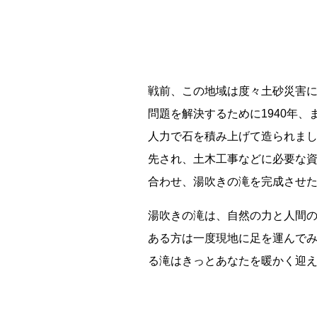
平群町総合スポーツセンター ウォーターパーク 
釧路市立柏木小学校 閉校
戦前、この地域は度々土砂災害
問題を解決するために1940年
能勢電鉄1700系 引退
人力で石を積み上げて造られま
先され、土木工事などに必要な
Final Acc
合わせ、湯吹きの滝を完成させ
湯吹きの滝は、自然の力と人間
ある方は一度現地に足を運んで
る滝はきっとあなたを暖かく迎