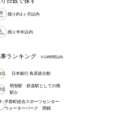
残り日数で探す
残り約1ヶ月以内
残り半年以内
記事ランキング
※24時間以内
日本銀行 鳥居坂分館
明智駅 鉄道駅としての廃
駅か
平群町総合スポーツセンター
ウォーターパーク 閉鎖