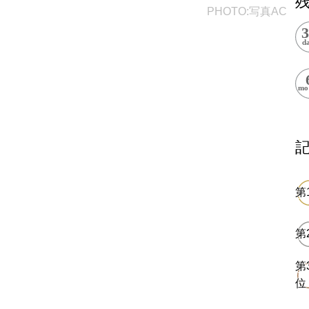
PHOTO:写真AC
上郷温水路
東急8500系
二ヶ領用水
橋野高炉
から探す