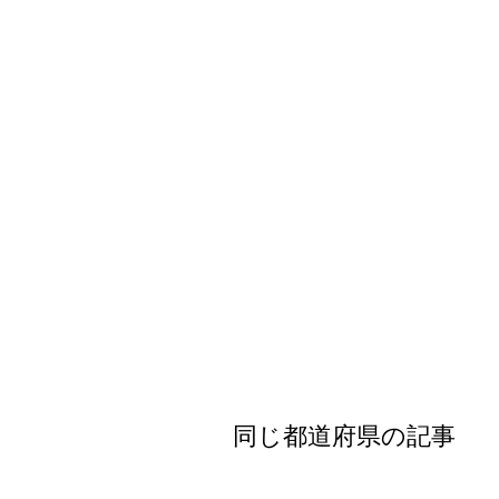
全国
北海道・東
北海道
関東地方
茨城県
中部地方
新潟県
近畿地方
三重県
山陰・山陽
鳥取県
同じ都道府県の記事
四国地方
徳島県