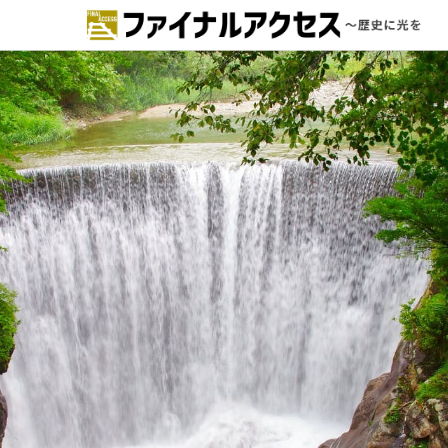
ードで探す
注目コンテンツ 一覧
ファイナルアクセスとは
メディアの編集方針とコンテンツポ
リシー
プライバシーポリシー
お問合せ
免責事項
不具合・報告事項