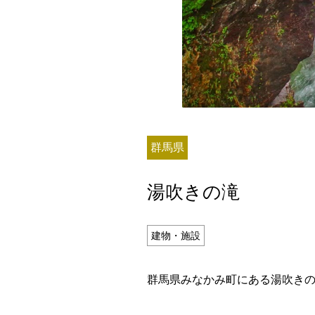
残り日数
群馬県
残り約
湯吹きの滝
記事ランキング
※24時間以内
建物・施設
日本銀行 鳥居坂分館
群馬県みなかみ町にある湯吹きの
明智駅 鉄道駅としての廃駅か