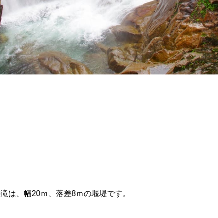
記事掲載基準
運営
特定商取引法に基づく表記
で探す
Special Thanks
1ヶ月以内
残り半年以内
滝は、幅20ｍ、落差8ｍの堰堤です。