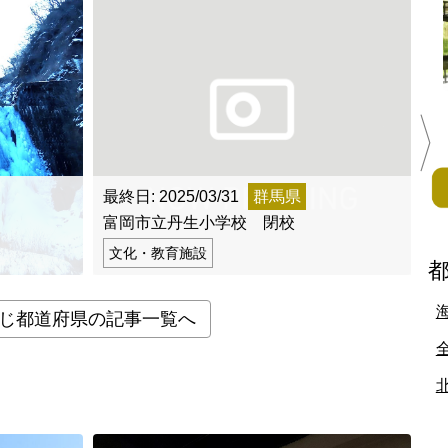
地方
佐賀県
長崎県
熊本県
大分県
宮崎県
鹿児島県
沖縄県
最終日: 2025/03/31
群馬県
最
富岡市立丹生小学校 閉校
桐
文化・教育施設
じ都道府県の記事一覧へ