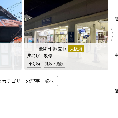
最終日: 調査中
大阪府
最
柴島駅 改修
五
乗り物
建物・施設
じカテゴリーの記事一覧へ