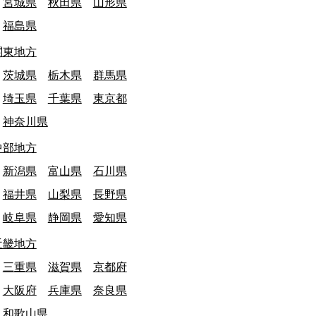
宮城県
秋田県
山形県
福島県
関東地方
茨城県
栃木県
群馬県
埼玉県
千葉県
東京都
神奈川県
終日: 調査中
宮崎県
最終日: 2026/06/30
中部地方
ヶ瀬ハイランドスキー場 廃止
秋田港駅 廃駅
新潟県
富山県
石川県
娯楽施設
建物・施設
建物・施設
福井県
山梨県
長野県
岐阜県
静岡県
愛知県
近畿地方
三重県
滋賀県
京都府
大阪府
兵庫県
奈良県
和歌山県