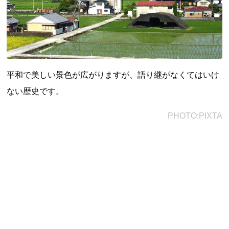
都道府県から探す
海外
平和で美しい景色が広がりますが、語り継がなくてはいけ
全国
ない歴史です。
北海道・東北地方
PHOTO:PIXTA
北海道
青森県
岩手県
宮城県
秋田県
山形県
福島県
関東地方
茨城県
栃木県
群馬県
埼玉県
千葉県
東京都
神奈川県
中部地方