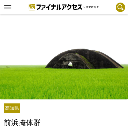
フリーワードで探す
注目コンテンツ 一覧
ファイナルアクセスとは
メディアの編集方針とコンテンツポリシー
プライバシーポリシー
お問合せ
免責事項
不具合・報告事項
記事掲載基準
高知県
運営
前浜掩体群