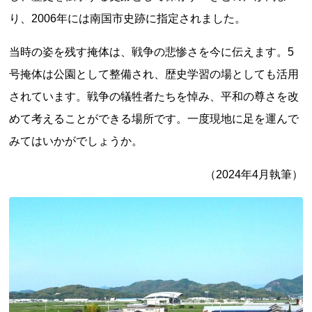
り、2006年には南国市史跡に指定されました。
当時の姿を残す掩体は、戦争の悲惨さを今に伝えます。5
号掩体は公園として整備され、歴史学習の場としても活用
されています。戦争の犠牲者たちを悼み、平和の尊さを改
めて考えることができる場所です。一度現地に足を運んで
上郷温水路
東急8500系
みてはいかがでしょうか。
（2024年4月執筆）
二ヶ領用水
橋野高炉