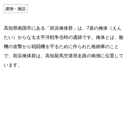
特定商取引法に基づく表記
建物・施設
Special Thanks
高知県南国市にある「前浜掩体群」は、7基の掩体（えん
たい）からなる太平洋戦争当時の遺跡です。掩体とは、敵
機の攻撃から戦闘機を守るために作られた格納庫のこと
で、前浜掩体群は、高知龍馬空港滑走路の南側に位置して
います。
残り日数で探す
残り約1ヶ月以内
残り半年以内