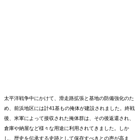
記事ランキング
※24時間以内
日本銀行 鳥居坂分館
釧路市立柏木小学校 閉校
能勢電鉄1700系 引退
釧路市立東栄小学校 閉校
太平洋戦争中にかけて、滑走路拡張と基地の防備強化のた
平群町総合スポーツセンター ウォーターパー
め、前浜地区には計41基もの掩体が建設されました。終戦
ク 閉鎖
後、米軍によって接収された掩体群は、その後返還され、
倉庫や納屋など様々な用途に利用されてきました。しか
Final Access Books
し、歴史を伝承する史跡として保存すべきとの声が高ま