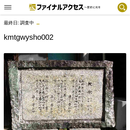
最終日: 調査中
フリーワードで探す
注目コンテンツ 一覧
kmtgwysho002
ファイナルアクセスとは
メディアの編集方針とコンテンツポリシー
プライバシーポリシー
お問合せ
免責事項
不具合・報告事項
記事掲載基準
運営