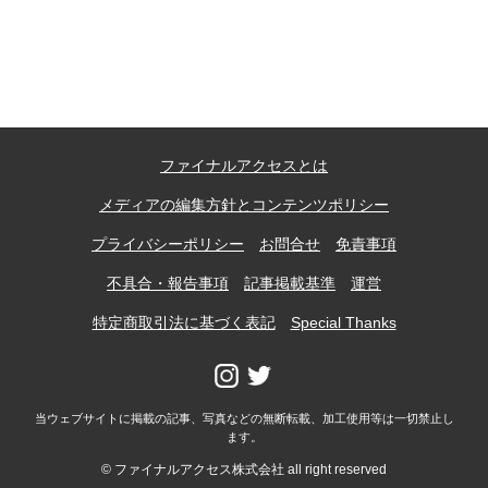
記事ランキング
※24時間以内
日本銀行 鳥居坂分館
ファイナルアクセスとは
釧路市立柏木小学校 閉校
メディアの編集方針とコンテンツポリシー
能勢電鉄1700系 引退
プライバシーポリシー
お問合せ
免責事項
不具合・報告事項
記事掲載基準
運営
釧路市立東栄小学校 閉校
特定商取引法に基づく表記
Special Thanks
平群町総合スポーツセンター ウォーターパー
ク 閉鎖
当ウェブサイトに掲載の記事、写真などの無断転載、加工使用等は一切禁止し
ます。
Final Access Books
© ファイナルアクセス株式会社 all right reserved