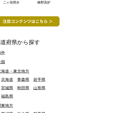
二ヶ領用水
橋野高炉
都道府県から探す
海外
愛知県
全国
北海道・東北地方
北海道
青森県
岩手県
宮城県
秋田県
山形県
福島県
関東地方