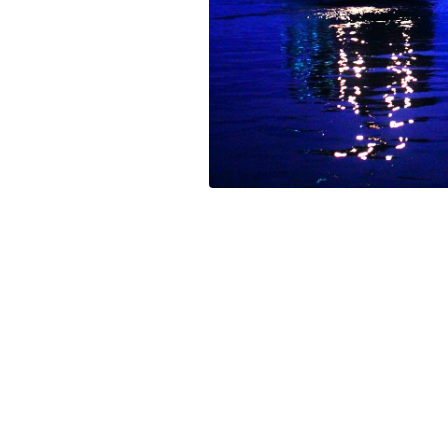
残り日数
残り約
記事ランキング
※24時間以内
日本銀行 鳥居坂分館
明智駅 鉄道駅としての廃駅か