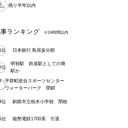
残り半年以内
記事ランキング
※24時間以内
日本銀行 鳥居坂分館
明智駅 鉄道駅としての廃
駅か
平群町総合スポーツセンター
ウォーターパーク 閉鎖
釧路市立柏木小学校 閉校
能勢電鉄1700系 引退