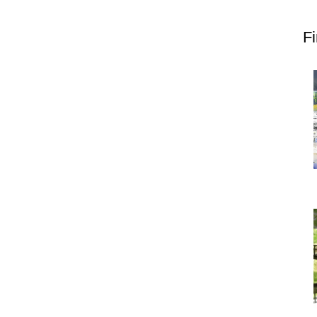
上郷温水路
東急8500系
F
二ヶ領用水
橋野高炉
から探す