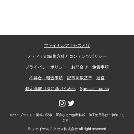
記事ランキング
※24時間以内
能勢電鉄1700系 引退
ファイナルアクセスとは
日本銀行 鳥居坂分館
メディアの編集方針とコンテンツポリシー
根室市立珸瑶瑁小学校 閉校
プライバシーポリシー
お問合せ
免責事項
不具合・報告事項
記事掲載基準
運営
釧路市立東栄小学校 閉校
特定商取引法に基づく表記
Special Thanks
釧路市立柏木小学校 閉校
当ウェブサイトに掲載の記事、写真などの無断転載、加工使用等は一切禁止し
ます。
Final Access Books
© ファイナルアクセス株式会社 all right reserved