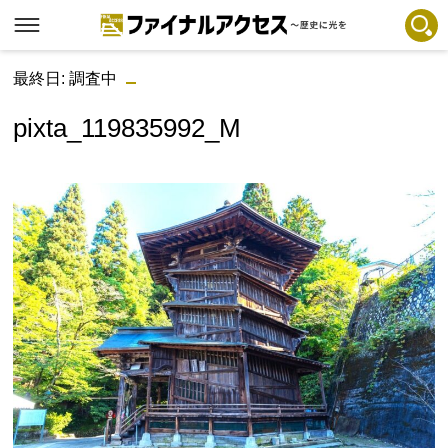
最終日: 調査中
フリーワードで探す
注目コンテンツ 一覧
pixta_119835992_M
ファイナルアクセスとは
メディアの編集方針とコンテンツポリシー
プライバシーポリシー
お問合せ
免責事項
不具合・報告事項
記事掲載基準
運営