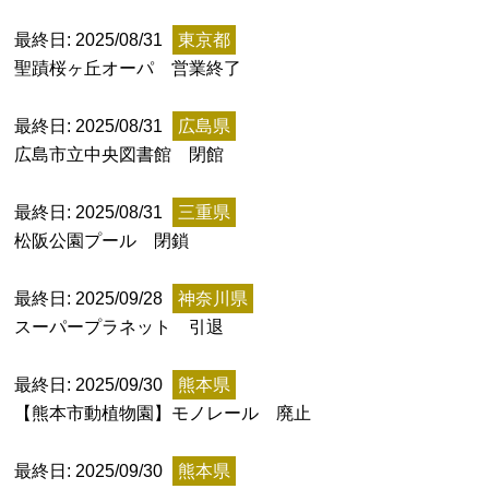
最終日: 2025/08/31
東京都
聖蹟桜ヶ丘オーパ 営業終了
最終日: 2025/08/31
広島県
広島市立中央図書館 閉館
上郷温水路
東急8500系
最終日: 2025/08/31
三重県
松阪公園プール 閉鎖
最終日: 2025/09/28
神奈川県
スーパープラネット 引退
最終日: 2025/09/30
熊本県
【熊本市動植物園】モノレール 廃止
二ヶ領用水
橋野高炉
最終日: 2025/09/30
熊本県