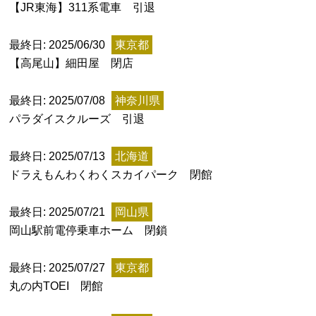
特定商取引法に基づく表記
【JR東海】311系電車 引退
Special Thanks
最終日: 2025/06/30
東京都
【高尾山】細田屋 閉店
最終日: 2025/07/08
神奈川県
パラダイスクルーズ 引退
最終日: 2025/07/13
北海道
ドラえもんわくわくスカイパーク 閉館
最終日: 2025/07/21
岡山県
岡山駅前電停乗車ホーム 閉鎖
残り日数で探す
最終日: 2025/07/27
東京都
残り約1ヶ月以内
残り半年以内
丸の内TOEI 閉館