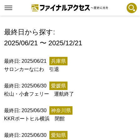
フリーワードで探す
注目コンテンツ 一覧
最終日から探す:
2025/06/21 〜 2025/12/21
ファイナルアクセスとは
メディアの編集方針とコンテンツポリシー
最終日: 2025/06/21
兵庫県
プライバシーポリシー
サロンカーなにわ 引退
お問合せ
最終日: 2025/06/30
愛媛県
免責事項
松山・小倉フェリー 運航終了
不具合・報告事項
最終日: 2025/06/30
神奈川県
記事掲載基準
KKRポートヒル横浜 閉館
運営
最終日: 2025/06/30
愛知県