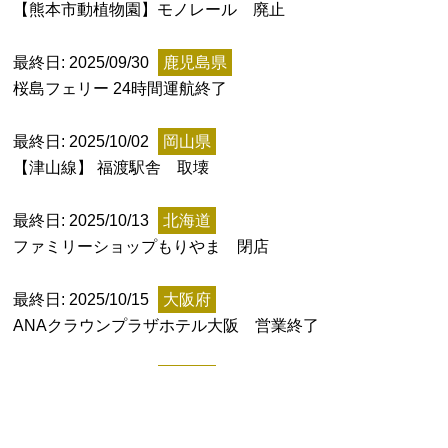
【熊本市動植物園】モノレール 廃止
最終日: 2025/09/30
鹿児島県
桜島フェリー 24時間運航終了
都道府県から探す
海外
最終日: 2025/10/02
岡山県
【津山線】 福渡駅舎 取壊
全国
北海道・東北地方
最終日: 2025/10/13
北海道
ファミリーショップもりやま 閉店
北海道
青森県
岩手県
宮城県
秋田県
山形県
福島県
最終日: 2025/10/15
大阪府
関東地方
ANAクラウンプラザホテル大阪 営業終了
茨城県
栃木県
群馬県
埼玉県
千葉県
最終日: 2025/10/31
北海道
東京都
神奈川県
開陽丸青少年センター 閉館
中部地方