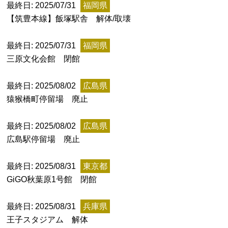
最終日: 2025/07/31
福岡県
記事ランキング
【筑豊本線】飯塚駅舎 解体/取壊
※24時間以内
最終日: 2025/07/31
福岡県
日本銀行 鳥居坂分館
三原文化会館 閉館
釧路市立柏木小学校 閉校
最終日: 2025/08/02
広島県
猿猴橋町停留場 廃止
能勢電鉄1700系 引退
最終日: 2025/08/02
広島県
平群町総合スポーツセンター ウォーターパー
広島駅停留場 廃止
ク 閉鎖
最終日: 2025/08/31
東京都
釧路市立東栄小学校 閉校
GiGO秋葉原1号館 閉館
最終日: 2025/08/31
兵庫県
Final Access Books
王子スタジアム 解体