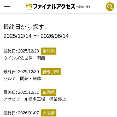
フリーワードで探す
注目コンテンツ 一覧
最終日から探す:
2025/12/14 〜 2026/06/14
ファイナルアクセスとは
メディアの編集方針とコンテンツポリシー
最終日: 2025/12/28
長崎県
プライバシーポリシー
ウインズ佐世保 閉館
お問合せ
最終日: 2025/12/30
神奈川県
免責事項
セルテ 閉館・解体
不具合・報告事項
最終日: 2025/12/31
福岡県
記事掲載基準
アサヒビール博多工場 操業停止
運営
最終日: 2026/01/07
大阪府