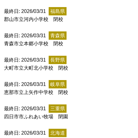
最終日: 2026/03/31
福島県
郡山市立河内小学校 閉校
最終日: 2026/03/31
青森県
青森市立本郷小学校 閉校
上郷温水路
東急8500系
最終日: 2026/03/31
長野県
大町市立大町北小学校 閉校
最終日: 2026/03/31
岐阜県
恵那市立上矢作中学校 閉校
最終日: 2026/03/31
三重県
四日市市ふれあい牧場 閉園
二ヶ領用水
橋野高炉
最終日: 2026/03/31
北海道