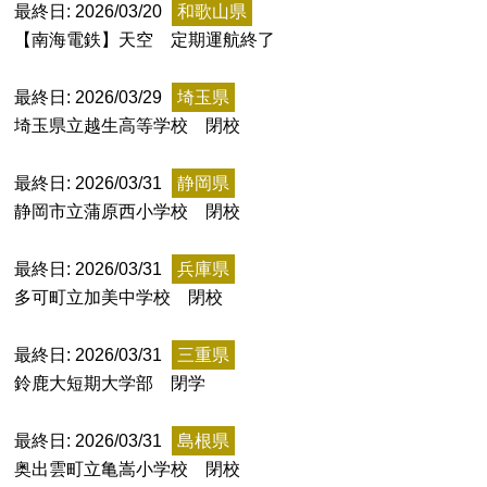
最終日: 2026/03/20
和歌山県
記事ランキング
【南海電鉄】天空 定期運航終了
※24時間以内
最終日: 2026/03/29
埼玉県
日本銀行 鳥居坂分館
埼玉県立越生高等学校 閉校
釧路市立柏木小学校 閉校
最終日: 2026/03/31
静岡県
静岡市立蒲原西小学校 閉校
能勢電鉄1700系 引退
最終日: 2026/03/31
兵庫県
多可町立加美中学校 閉校
釧路市立東栄小学校 閉校
最終日: 2026/03/31
三重県
平群町総合スポーツセンター ウォーターパー
鈴鹿大短期大学部 閉学
ク 閉鎖
最終日: 2026/03/31
島根県
Final Access Books
奥出雲町立亀嵩小学校 閉校