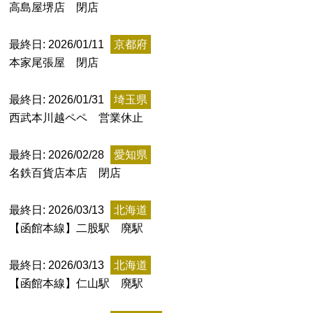
特定商取引法に基づく表記
高島屋堺店 閉店
Special Thanks
最終日: 2026/01/11
京都府
本家尾張屋 閉店
最終日: 2026/01/31
埼玉県
西武本川越ペペ 営業休止
最終日: 2026/02/28
愛知県
名鉄百貨店本店 閉店
最終日: 2026/03/13
北海道
【函館本線】二股駅 廃駅
残り日数で探す
最終日: 2026/03/13
北海道
残り約1ヶ月以内
残り半年以内
【函館本線】仁山駅 廃駅