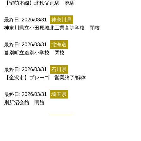
【留萌本線】北秩父別駅 廃駅
最終日: 2026/03/31
神奈川県
神奈川県立小田原城北工業高等学校 閉校
都道府県から探す
海外
最終日: 2026/03/31
北海道
幕別町立途別小学校 閉校
全国
北海道・東北地方
最終日: 2026/03/31
石川県
【金沢市】プレーゴ 営業終了/解体
北海道
青森県
岩手県
宮城県
秋田県
山形県
福島県
最終日: 2026/03/31
埼玉県
関東地方
別所沼会館 閉館
茨城県
栃木県
群馬県
埼玉県
千葉県
最終日: 2026/03/31
鹿児島県
東京都
神奈川県
鹿児島市立桜島東小学校 閉校
中部地方