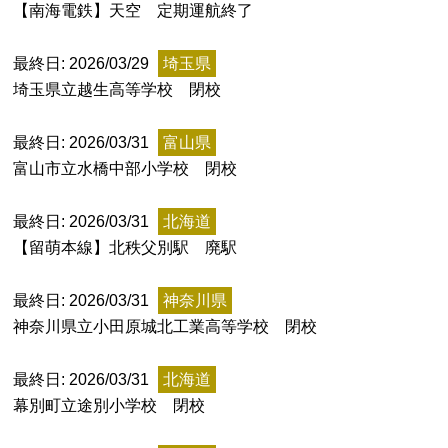
特定商取引法に基づく表記
【南海電鉄】天空 定期運航終了
Special Thanks
最終日: 2026/03/29
埼玉県
埼玉県立越生高等学校 閉校
最終日: 2026/03/31
富山県
富山市立水橋中部小学校 閉校
最終日: 2026/03/31
北海道
【留萌本線】北秩父別駅 廃駅
最終日: 2026/03/31
神奈川県
神奈川県立小田原城北工業高等学校 閉校
残り日数で探す
最終日: 2026/03/31
北海道
残り約1ヶ月以内
残り半年以内
幕別町立途別小学校 閉校