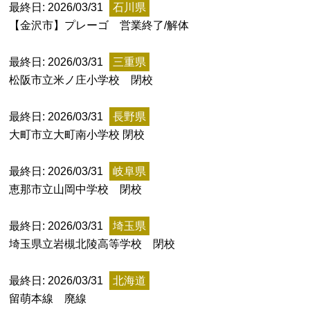
最終日: 2026/03/31
石川県
記事ランキング
【金沢市】プレーゴ 営業終了/解体
※24時間以内
最終日: 2026/03/31
三重県
能勢電鉄1700系 引退
松阪市立米ノ庄小学校 閉校
日本銀行 鳥居坂分館
最終日: 2026/03/31
長野県
大町市立大町南小学校 閉校
根室市立珸瑶瑁小学校 閉校
最終日: 2026/03/31
岐阜県
恵那市立山岡中学校 閉校
釧路市立東栄小学校 閉校
最終日: 2026/03/31
埼玉県
釧路市立柏木小学校 閉校
埼玉県立岩槻北陵高等学校 閉校
最終日: 2026/03/31
北海道
Final Access Books
留萌本線 廃線