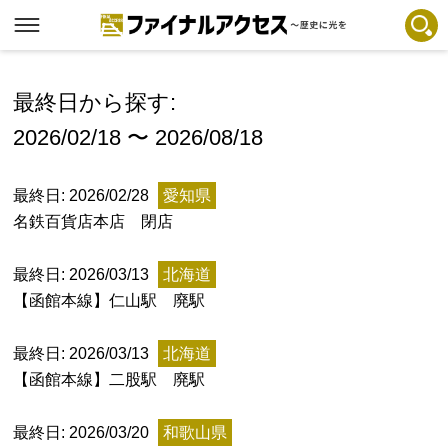
フリーワードで探す
注目コンテンツ 一覧
最終日から探す:
2026/02/18 〜 2026/08/18
ファイナルアクセスとは
メディアの編集方針とコンテンツポリシー
最終日: 2026/02/28
愛知県
プライバシーポリシー
名鉄百貨店本店 閉店
お問合せ
最終日: 2026/03/13
北海道
免責事項
【函館本線】仁山駅 廃駅
不具合・報告事項
最終日: 2026/03/13
北海道
記事掲載基準
【函館本線】二股駅 廃駅
運営
最終日: 2026/03/20
和歌山県