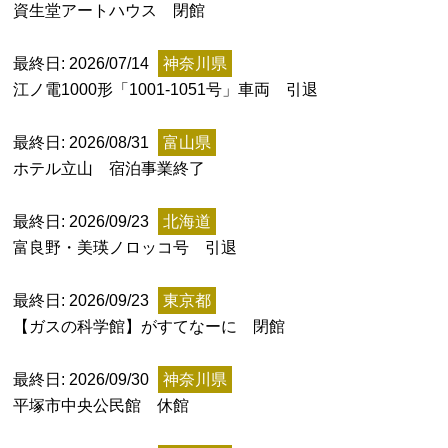
特定商取引法に基づく表記
資生堂アートハウス 閉館
Special Thanks
最終日: 2026/07/14
神奈川県
江ノ電1000形「1001-1051号」車両 引退
最終日: 2026/08/31
富山県
ホテル立山 宿泊事業終了
最終日: 2026/09/23
北海道
富良野・美瑛ノロッコ号 引退
最終日: 2026/09/23
東京都
【ガスの科学館】がすてなーに 閉館
残り日数で探す
最終日: 2026/09/30
神奈川県
残り約1ヶ月以内
残り半年以内
平塚市中央公民館 休館