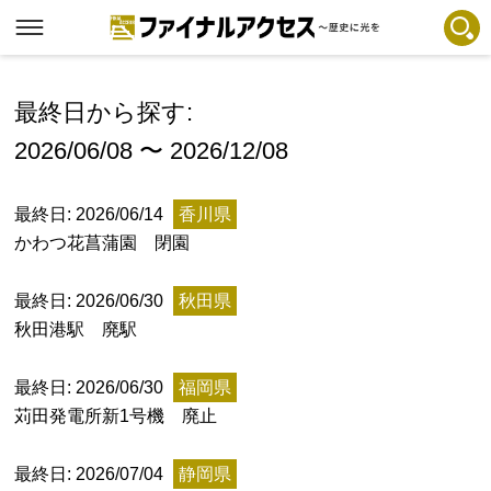
フリーワードで探す
注目コンテンツ 一覧
最終日から探す:
2026/06/08 〜 2026/12/08
ファイナルアクセスとは
メディアの編集方針とコンテンツポリシー
最終日: 2026/06/14
香川県
プライバシーポリシー
かわつ花菖蒲園 閉園
お問合せ
最終日: 2026/06/30
秋田県
免責事項
秋田港駅 廃駅
不具合・報告事項
最終日: 2026/06/30
福岡県
記事掲載基準
苅田発電所新1号機 廃止
運営
最終日: 2026/07/04
静岡県