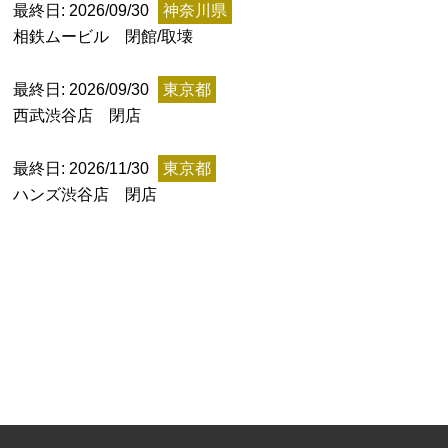
最終日: 2026/09/30
神奈川県
記事ランキング
相鉄ムービル 閉館/取壊
※24時間以内
最終日: 2026/09/30
東京都
日本銀行 鳥居坂分館
西武渋谷店 閉店
釧路市立柏木小学校 閉校
最終日: 2026/11/30
東京都
ハンズ渋谷店 閉店
能勢電鉄1700系 引退
釧路市立東栄小学校 閉校
平群町総合スポーツセンター ウォーターパー
ク 閉鎖
Final Access Books