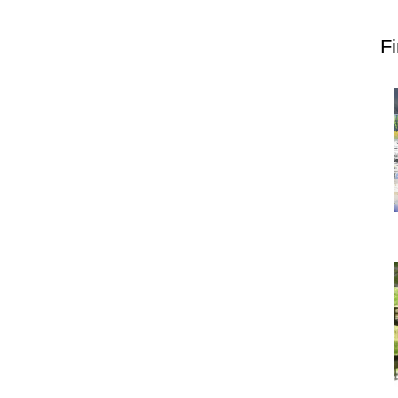
上郷温水路
東急8500系
F
二ヶ領用水
橋野高炉
から探す