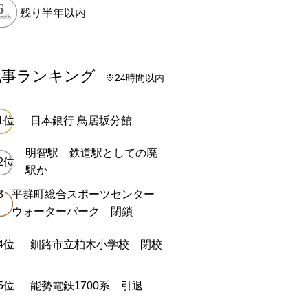
残り半年以内
記事ランキング
※24時間以内
日本銀行 鳥居坂分館
明智駅 鉄道駅としての廃
駅か
平群町総合スポーツセンター
ウォーターパーク 閉鎖
釧路市立柏木小学校 閉校
能勢電鉄1700系 引退