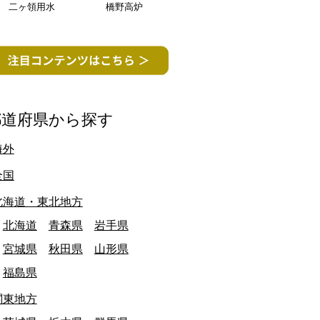
二ヶ領用水
橋野高炉
都道府県から探す
海外
愛知県
全国
北海道・東北地方
北海道
青森県
岩手県
宮城県
秋田県
山形県
福島県
関東地方