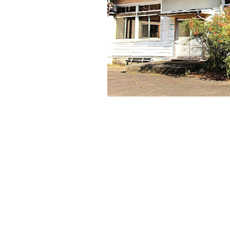
残り日数
残り約
記事ランキング
※24時間以内
日本銀行 鳥居坂分館
明智駅 鉄道駅としての廃駅か