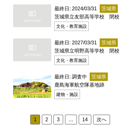
最終日: 2024/03/31
茨城県
記事ランキング
※24時間以内
茨城県立友部高等学校 閉校
文化・教育施設
日本銀行 鳥居坂分館
最終日: 2027/03/31
茨城県
釧路市立柏木小学校 閉校
茨城県立明野高等学校 閉校
文化・教育施設
能勢電鉄1700系 引退
投
最終日: 調査中
茨城県
稿
鹿島海軍航空隊基地跡
釧路市立東栄小学校 閉校
建物・施設
の
平群町総合スポーツセンター ウォーターパー
ペ
ク 閉鎖
ー
1
2
3
…
14
次へ
ジ
Final Access Books