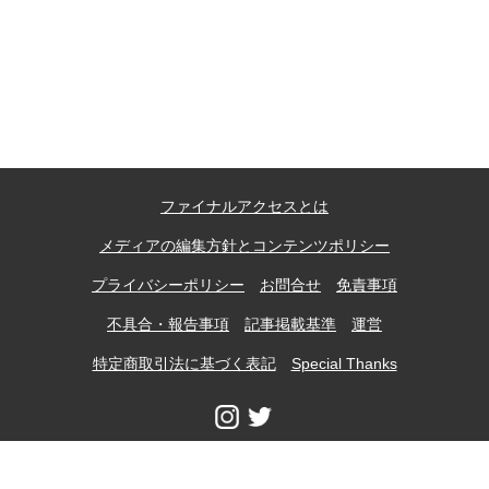
送
り
上郷温水路
東急8500系
ファイナルアクセスとは
メディアの編集方針とコンテンツポリシー
プライバシーポリシー
お問合せ
免責事項
不具合・報告事項
記事掲載基準
運営
特定商取引法に基づく表記
Special Thanks
二ヶ領用水
橋野高炉
当ウェブサイトに掲載の記事、写真などの無断転載、加工使用等は一切禁止し
ます。