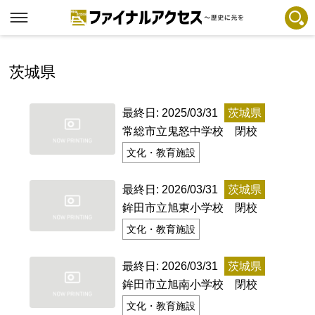
フリーワードで探す
注目コンテンツ 一覧
茨城県
ファイナルアクセスとは
最終日: 2025/03/31
茨城県
メディアの編集方針とコンテンツポリシー
常総市立鬼怒中学校 閉校
プライバシーポリシー
文化・教育施設
お問合せ
最終日: 2026/03/31
茨城県
免責事項
鉾田市立旭東小学校 閉校
文化・教育施設
不具合・報告事項
記事掲載基準
最終日: 2026/03/31
茨城県
鉾田市立旭南小学校 閉校
運営
文化・教育施設