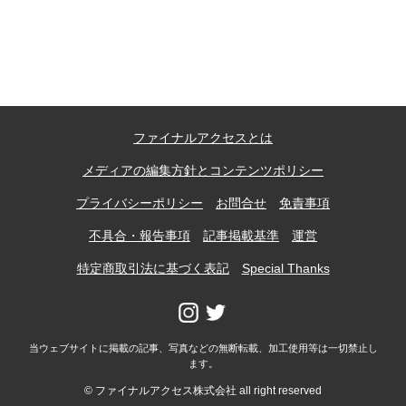
記事ランキング
※24時間以内
日本銀行 鳥居坂分館
ファイナルアクセスとは
釧路市立柏木小学校 閉校
メディアの編集方針とコンテンツポリシー
能勢電鉄1700系 引退
プライバシーポリシー
お問合せ
免責事項
不具合・報告事項
記事掲載基準
運営
釧路市立東栄小学校 閉校
特定商取引法に基づく表記
Special Thanks
平群町総合スポーツセンター ウォーターパー
ク 閉鎖
当ウェブサイトに掲載の記事、写真などの無断転載、加工使用等は一切禁止し
ます。
Final Access Books
© ファイナルアクセス株式会社 all right reserved