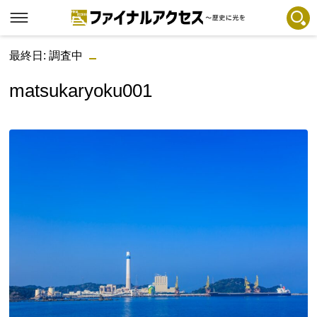
最終日: 調査中
フリーワードで探す
注目コンテンツ 一覧
matsukaryoku001
ファイナルアクセスとは
メディアの編集方針とコンテンツポリシー
プライバシーポリシー
お問合せ
免責事項
不具合・報告事項
記事掲載基準
運営