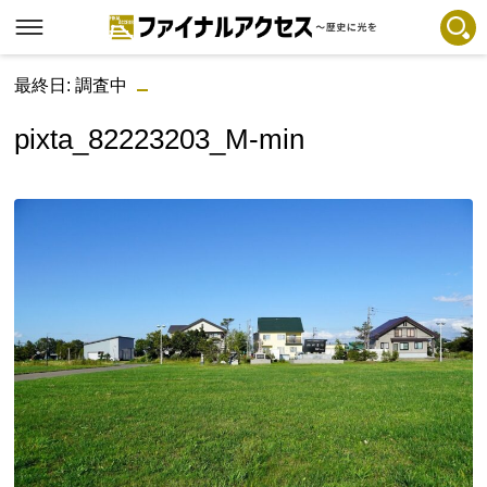
最終日: 調査中
フリーワードで探す
注目コンテンツ 一覧
pixta_82223203_M-min
ファイナルアクセスとは
メディアの編集方針とコンテンツポリシー
プライバシーポリシー
お問合せ
免責事項
不具合・報告事項
記事掲載基準
運営