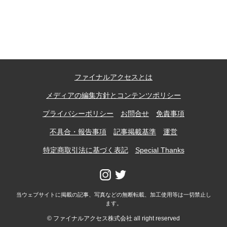
記事ランキング
※24時間以内
能勢電鉄1700系 引退
ファイナルアクセスとは
日本銀行 鳥居坂分館
メディアの編集方針とコンテンツポリシー
根室市立珸瑶瑁小学校 閉校
プライバシーポリシー
お問合せ
免責事項
不具合・報告事項
記事掲載基準
運営
釧路市立東栄小学校 閉校
特定商取引法に基づく表記
Special Thanks
釧路市立柏木小学校 閉校
当ウェブサイトに掲載の記事、写真などの無断転載、加工使用等は一切禁止し
ます。
Final Access Books
© ファイナルアクセス株式会社 all right reserved