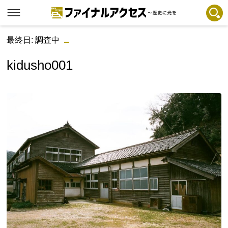
最終日: 調査中
フリーワードで探す
注目コンテンツ 一覧
kidusho001
ファイナルアクセスとは
メディアの編集方針とコンテンツポリシー
プライバシーポリシー
お問合せ
免責事項
不具合・報告事項
記事掲載基準
運営