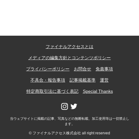
記事ランキング
※24時間以内
能勢電鉄1700系 引退
ファイナルアクセスとは
日本銀行 鳥居坂分館
メディアの編集方針とコンテンツポリシー
根室市立珸瑶瑁小学校 閉校
プライバシーポリシー
お問合せ
免責事項
不具合・報告事項
記事掲載基準
運営
釧路市立東栄小学校 閉校
特定商取引法に基づく表記
Special Thanks
釧路市立柏木小学校 閉校
当ウェブサイトに掲載の記事、写真などの無断転載、加工使用等は一切禁止し
ます。
Final Access Books
© ファイナルアクセス株式会社 all right reserved