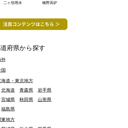
二ヶ領用水
橋野高炉
都道府県から探す
海外
愛知県
全国
北海道・東北地方
北海道
青森県
岩手県
宮城県
秋田県
山形県
福島県
関東地方