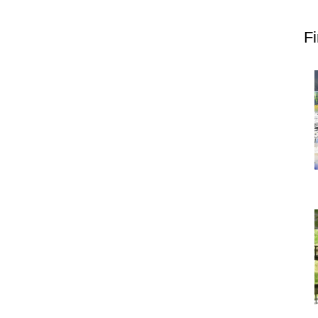
上郷温水路
東急8500系
F
二ヶ領用水
橋野高炉
から探す