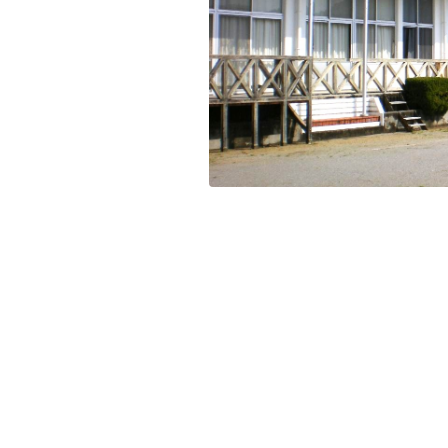
残り日数
残り約
記事ランキング
※24時間以内
能勢電鉄1700系 引退
日本銀行 鳥居坂分館