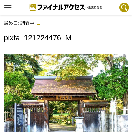
最終日: 調査中
フリーワードで探す
注目コンテンツ 一覧
pixta_121224476_M
ファイナルアクセスとは
メディアの編集方針とコンテンツポリシー
プライバシーポリシー
お問合せ
免責事項
不具合・報告事項
記事掲載基準
運営