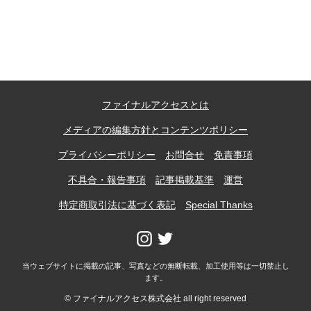
記事ランキング
※24時間以内
能勢電鉄1700系 引退
ファイナルアクセスとは
日本銀行 鳥居坂分館
メディアの編集方針とコンテンツポリシー
根室市立珸瑶瑁小学校 閉校
プライバシーポリシー
お問合せ
免責事項
不具合・報告事項
記事掲載基準
運営
釧路市立東栄小学校 閉校
特定商取引法に基づく表記
Special Thanks
釧路市立柏木小学校 閉校
当ウェブサイトに掲載の記事、写真などの無断転載、加工使用等は一切禁止し
ます。
Final Access Books
© ファイナルアクセス株式会社 all right reserved