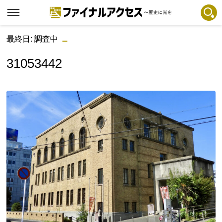
最終日: 調査中
フリーワードで探す
注目コンテンツ 一覧
31053442
ファイナルアクセスとは
メディアの編集方針とコンテンツポリシー
プライバシーポリシー
お問合せ
免責事項
不具合・報告事項
記事掲載基準
運営