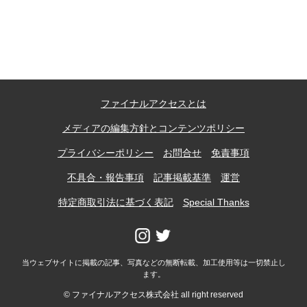
記事ランキング
※24時間以内
能勢電鉄1700系 引退
ファイナルアクセスとは
日本銀行 鳥居坂分館
メディアの編集方針とコンテンツポリシー
根室市立珸瑶瑁小学校 閉校
プライバシーポリシー
お問合せ
免責事項
不具合・報告事項
記事掲載基準
運営
釧路市立東栄小学校 閉校
特定商取引法に基づく表記
Special Thanks
釧路市立柏木小学校 閉校
当ウェブサイトに掲載の記事、写真などの無断転載、加工使用等は一切禁止し
ます。
Final Access Books
© ファイナルアクセス株式会社 all right reserved