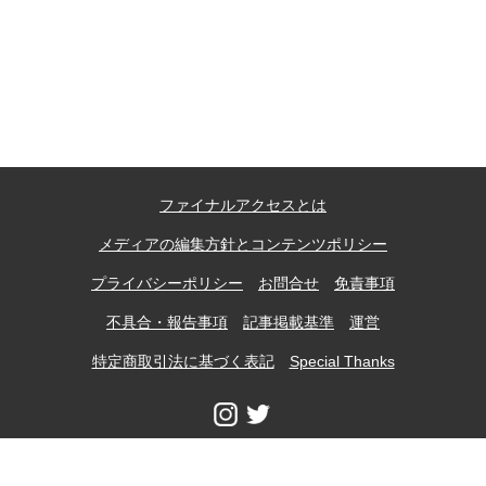
送
り
上郷温水路
東急8500系
ファイナルアクセスとは
メディアの編集方針とコンテンツポリシー
プライバシーポリシー
お問合せ
免責事項
不具合・報告事項
記事掲載基準
運営
特定商取引法に基づく表記
Special Thanks
二ヶ領用水
橋野高炉
当ウェブサイトに掲載の記事、写真などの無断転載、加工使用等は一切禁止し
ます。