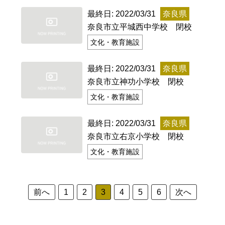
最終日: 2022/03/31
奈良県
記事ランキング
※24時間以内
奈良市立平城西中学校 閉校
文化・教育施設
日本銀行 鳥居坂分館
最終日: 2022/03/31
奈良県
明智駅 鉄道駅としての廃駅か
奈良市立神功小学校 閉校
文化・教育施設
平群町総合スポーツセンター ウォーターパー
投
ク 閉鎖
最終日: 2022/03/31
奈良県
稿
奈良市立右京小学校 閉校
大宜村立塩屋小学校 閉校
文化・教育施設
の
釧路市立柏木小学校 閉校
ペ
ー
前へ
1
2
3
4
5
6
次へ
ジ
Final Access Books