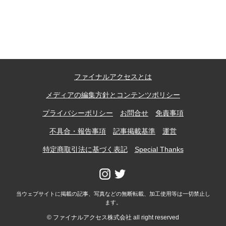
記事ランキング
※24時間以内
能勢電鉄1700系 引退
ファイナルアクセスとは
日本銀行 鳥居坂分館
メディアの編集方針とコンテンツポリシー
根室市立珸瑶瑁小学校 閉校
プライバシーポリシー
お問合せ
免責事項
不具合・報告事項
記事掲載基準
運営
釧路市立東栄小学校 閉校
特定商取引法に基づく表記
Special Thanks
釧路市立柏木小学校 閉校
当ウェブサイトに掲載の記事、写真などの無断転載、加工使用等は一切禁止し
ます。
Final Access Books
© ファイナルアクセス株式会社 all right reserved