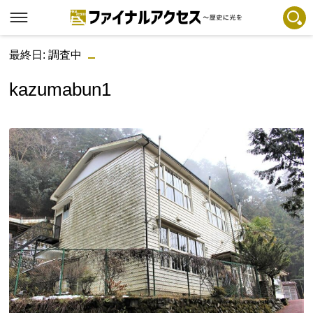
最終日: 調査中
フリーワードで探す
注目コンテンツ 一覧
kazumabun1
ファイナルアクセスとは
メディアの編集方針とコンテンツポリシー
プライバシーポリシー
お問合せ
免責事項
不具合・報告事項
記事掲載基準
運営