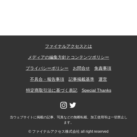
記事ランキング
※24時間以内
能勢電鉄1700系 引退
ファイナルアクセスとは
日本銀行 鳥居坂分館
メディアの編集方針とコンテンツポリシー
根室市立珸瑶瑁小学校 閉校
プライバシーポリシー
お問合せ
免責事項
不具合・報告事項
記事掲載基準
運営
釧路市立東栄小学校 閉校
特定商取引法に基づく表記
Special Thanks
釧路市立柏木小学校 閉校
当ウェブサイトに掲載の記事、写真などの無断転載、加工使用等は一切禁止し
ます。
Final Access Books
© ファイナルアクセス株式会社 all right reserved