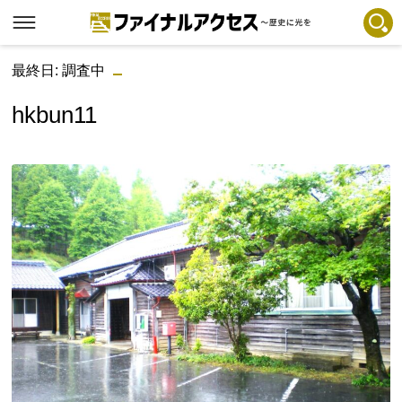
最終日: 調査中
フリーワードで探す
注目コンテンツ 一覧
hkbun11
ファイナルアクセスとは
メディアの編集方針とコンテンツポリシー
プライバシーポリシー
お問合せ
免責事項
不具合・報告事項
記事掲載基準
運営