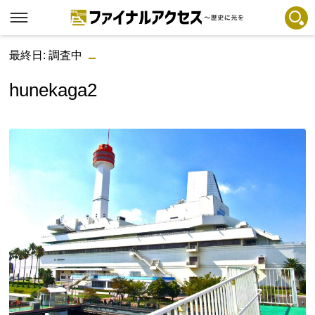
最終日: 調査中
フリーワードで探す
注目コンテンツ 一覧
hunekaga2
ファイナルアクセスとは
メディアの編集方針とコンテンツポリシー
プライバシーポリシー
お問合せ
免責事項
不具合・報告事項
記事掲載基準
運営