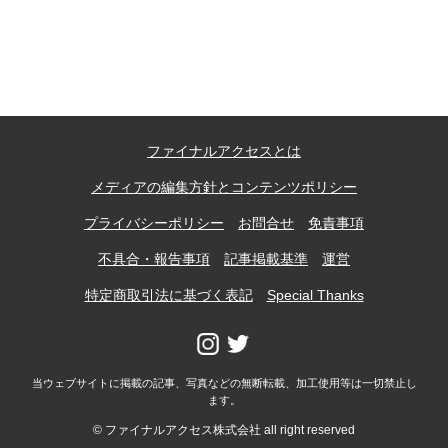
記事ランキング
※24時間以内
能勢電鉄1700系 引退
ファイナルアクセスとは
日本銀行 鳥居坂分館
メディアの編集方針とコンテンツポリシー
根室市立珸瑶瑁小学校 閉校
プライバシーポリシー
お問合せ
免責事項
不具合・報告事項
記事掲載基準
運営
釧路市立東栄小学校 閉校
特定商取引法に基づく表記
Special Thanks
釧路市立柏木小学校 閉校
当ウェブサイトに掲載の記事、写真などの無断転載、加工使用等は一切禁止し
ます。
Final Access Books
© ファイナルアクセス株式会社 all right reserved