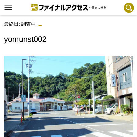
最終日: 調査中
フリーワードで探す
注目コンテンツ 一覧
yomunst002
ファイナルアクセスとは
メディアの編集方針とコンテンツポリシー
プライバシーポリシー
お問合せ
免責事項
不具合・報告事項
記事掲載基準
運営