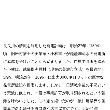
記事ランキング
※24時間以内
日本銀行 鳥居坂分館
釧路市立柏木小学校 閉校
長良川の清流を利用した発電計画は、明治27年（1894）
頃、旧岩村藩士の実業家・小林重正が琵琶湖疏水の発電所
能勢電鉄1700系 引退
に感銘を受けたことから始まりました。自費で調査を進め
釧路市立東栄小学校 閉校
た小林は、武儀郡洲原村（現在の美濃市立花）を最適地と
定め、明治29年（1896）に出力3000キロワットの巨大な
平群町総合スポーツセンター ウォーターパー
発電所建設を提唱します。しかし、日清戦争後の不況とい
ク 閉鎖
う荒波に飲まれ、一度は事業許可が取り消されるという苦
難を味わいました。この志を継いだのが、後に建築界や産
Final Access Books
業界で名を馳せる野口遵や名古屋電灯です。明治41年