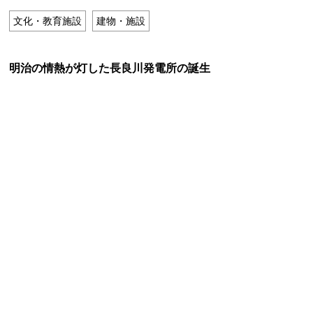
特定商取引法に基づく表記
文化・教育施設
建物・施設
Special Thanks
明治の情熱が灯した長良川発電所の誕生
残り日数で探す
残り約1ヶ月以内
残り半年以内