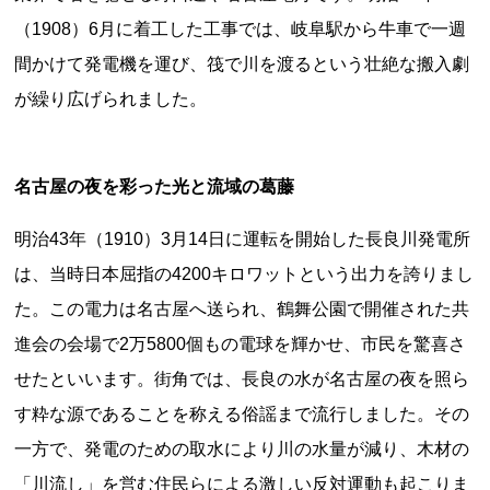
（1908）6月に着工した工事では、岐阜駅から牛車で一週
間かけて発電機を運び、筏で川を渡るという壮絶な搬入劇
が繰り広げられました。
名古屋の夜を彩った光と流域の葛藤
上郷温水路
東急8500系
明治43年（1910）3月14日に運転を開始した長良川発電所
は、当時日本屈指の4200キロワットという出力を誇りまし
た。この電力は名古屋へ送られ、鶴舞公園で開催された共
進会の会場で2万5800個もの電球を輝かせ、市民を驚喜さ
せたといいます。街角では、長良の水が名古屋の夜を照ら
す粋な源であることを称える俗謡まで流行しました。その
二ヶ領用水
橋野高炉
一方で、発電のための取水により川の水量が減り、木材の
「川流し」を営む住民らによる激しい反対運動も起こりま