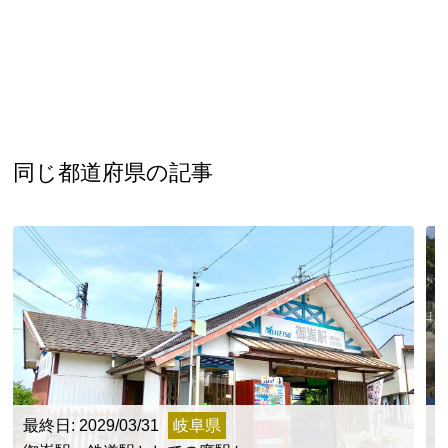
同じ都道府県の記事
最終日: 2029/03/31
岐阜県
最