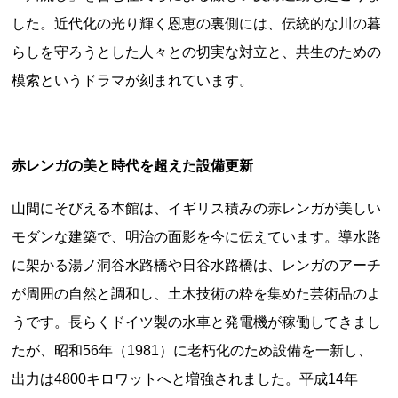
した。近代化の光り輝く恩恵の裏側には、伝統的な川の暮
らしを守ろうとした人々との切実な対立と、共生のための
模索というドラマが刻まれています。
都道府県から探す
海外
全国
赤レンガの美と時代を超えた設備更新
北海道・東北地方
山間にそびえる本館は、イギリス積みの赤レンガが美しい
北海道
青森県
岩手県
宮城県
秋田県
モダンな建築で、明治の面影を今に伝えています。導水路
山形県
福島県
に架かる湯ノ洞谷水路橋や日谷水路橋は、レンガのアーチ
関東地方
が周囲の自然と調和し、土木技術の粋を集めた芸術品のよ
茨城県
栃木県
群馬県
埼玉県
千葉県
うです。長らくドイツ製の水車と発電機が稼働してきまし
東京都
神奈川県
たが、昭和56年（1981）に老朽化のため設備を一新し、
中部地方
出力は4800キロワットへと増強されました。平成14年