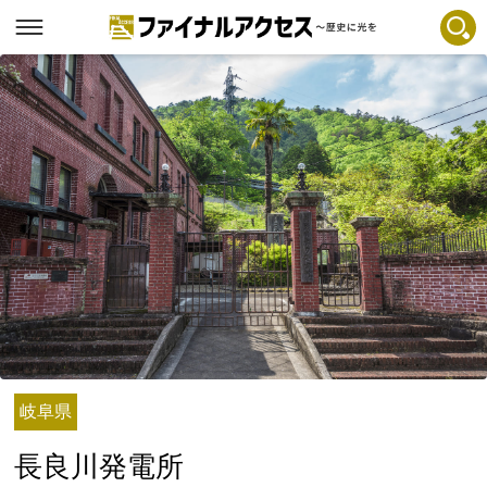
フリーワードで探す
注目コンテンツ 一覧
ファイナルアクセスとは
メディアの編集方針とコンテンツポリシー
プライバシーポリシー
お問合せ
免責事項
不具合・報告事項
記事掲載基準
岐阜県
運営
長良川発電所