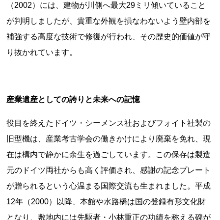
新潟県
富山県
石川県
福井県
山梨県
（2002）には、建物が川側へ最大29ミリ傾いていること
長野県
岐阜県
静岡県
愛知県
が判明しましたが、貴重な外観を損なわないよう壁内部を
補強する高度な技術で修復が行われ、その歴史的価値が守
近畿地方
り抜かれています。
三重県
滋賀県
京都府
大阪府
兵庫県
奈良県
和歌山県
山陰・山陽地方
産業遺産としての誇りと未来への記憶
鳥取県
島根県
岡山県
広島県
山口県
四国地方
役目を終えたドイツ・シーメンス社およびフォイト社製の
徳島県
香川県
愛媛県
高知県
旧型機は、産業考古学会の働きかけにより廃棄を免れ、現
在は構内で静かに余生を過ごしています。この保存は製造
九州・沖縄地方
元のドイツ両社からも高く評価され、感謝の記念プレート
福岡県
佐賀県
長崎県
熊本県
大分県
が贈られるという心温まる国際交流も生まれました。平成
宮崎県
鹿児島県
沖縄県
12年（2000）以降、本館や水路橋は国の登録有形文化財
となり、敷地内には先駆者・小林重正の功績を称える碑が