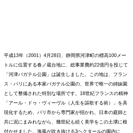
記事ランキング
※24時間以内
日本銀行 鳥居坂分館
明智駅 鉄道駅としての廃駅か
平成13年（2001）4月28日、静岡県河津町の標高100メー
平群町総合スポーツセンター ウォーターパー
トルに位置する春ノ蔵台地に、総事業費約22億円を投じて
ク 閉鎖
「河津バガテル公園」は誕生しました。この地は、フラン
釧路市立柏木小学校 閉校
ス・パリにある本家バガテル公園の、世界で唯一の姉妹園
として整備された特別な場所です。18世紀フランスの精神
能勢電鉄1700系 引退
「アール・ドゥ・ヴィーヴル（人生を謳歌する術）」を具
現化するため、パリ市から専門家が招かれ、日本の庭師と
共に泥にまみれながら、幾世紀も続く美学をこの土壌に根
Final Access Books
付かせました。海風が吹き抜ける3ヘクタールの園内に