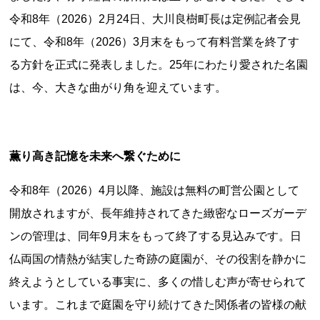
新潟県
富山県
石川県
福井県
山梨県
令和8年（2026）2月24日、大川良樹町長は定例記者会見
長野県
岐阜県
静岡県
愛知県
にて、令和8年（2026）3月末をもって有料営業を終了す
近畿地方
る方針を正式に発表しました。25年にわたり愛された名園
三重県
滋賀県
京都府
大阪府
兵庫県
は、今、大きな曲がり角を迎えています。
奈良県
和歌山県
山陰・山陽地方
鳥取県
島根県
岡山県
広島県
山口県
薫り高き記憶を未来へ繋ぐために
四国地方
令和8年（2026）4月以降、施設は無料の町営公園として
徳島県
香川県
愛媛県
高知県
開放されますが、長年維持されてきた緻密なローズガーデ
九州・沖縄地方
ンの管理は、同年9月末をもって終了する見込みです。日
福岡県
佐賀県
長崎県
熊本県
大分県
仏両国の情熱が結実した奇跡の庭園が、その役割を静かに
宮崎県
鹿児島県
沖縄県
終えようとしている事実に、多くの惜しむ声が寄せられて
います。これまで庭園を守り続けてきた関係者の皆様の献