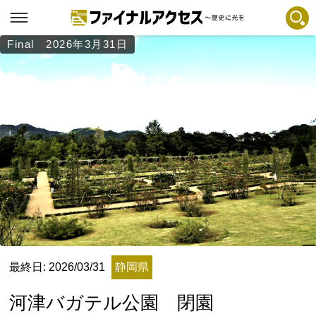
Final 2026年3月31日
フリーワードで探す
注目コンテンツ 一覧
ファイナルアクセスとは
メディアの編集方針とコンテンツポリシー
プライバシーポリシー
お問合せ
免責事項
不具合・報告事項
記事掲載基準
最終日: 2026/03/31
静岡県
運営
河津バガテル公園 閉園