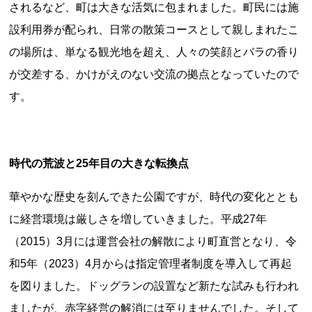
されるなど、町は大きな活気に包まれました。町民には施
設利用券が配られ、日常の散策コースとして親しまれたこ
の場所は、単なる観光地を超え、人々の笑顔とバラの香り
都道府県から探す
が交差する、かけがえのない交流の拠点となっていたので
す。
海外
全国
北海道・東北地方
時代の荒波と25年目の大きな転換点
北海道
青森県
岩手県
宮城県
秋田県
山形県
福島県
華やかな歴史を刻んできた公園ですが、時代の変化ととも
に経営環境は厳しさを増していきました。平成27年
関東地方
（2015）3月には運営会社の解散により町直営となり、令
茨城県
栃木県
群馬県
埼玉県
千葉県
和5年（2023）4月からは指定管理者制度を導入して再起
東京都
神奈川県
を図りました。ドッグランの設置など新たな試みも行われ
中部地方
ましたが、赤字経営の解消には至りませんでした。そして