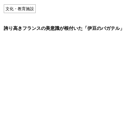
特定商取引法に基づく表記
文化・教育施設
Special Thanks
誇り高きフランスの美意識が根付いた「伊豆のバガテル」
残り日数で探す
残り約1ヶ月以内
残り半年以内