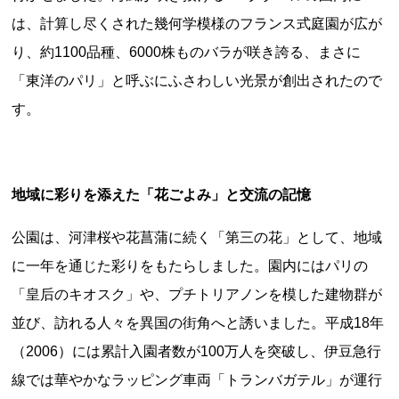
は、計算し尽くされた幾何学模様のフランス式庭園が広が
り、約1100品種、6000株ものバラが咲き誇る、まさに
「東洋のパリ」と呼ぶにふさわしい光景が創出されたので
す。
上郷温水路
東急8500系
地域に彩りを添えた「花ごよみ」と交流の記憶
公園は、河津桜や花菖蒲に続く「第三の花」として、地域
に一年を通じた彩りをもたらしました。園内にはパリの
「皇后のキオスク」や、プチトリアノンを模した建物群が
並び、訪れる人々を異国の街角へと誘いました。平成18年
二ヶ領用水
橋野高炉
（2006）には累計入園者数が100万人を突破し、伊豆急行
線では華やかなラッピング車両「トランバガテル」が運行