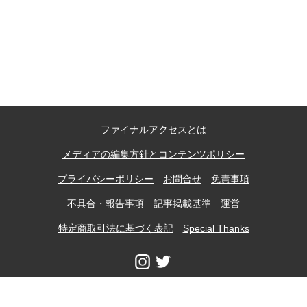
送
り
上郷温水路
東急8500系
ファイナルアクセスとは
メディアの編集方針とコンテンツポリシー
プライバシーポリシー
お問合せ
免責事項
不具合・報告事項
記事掲載基準
運営
特定商取引法に基づく表記
Special Thanks
二ヶ領用水
橋野高炉
当ウェブサイトに掲載の記事、写真などの無断転載、加工使用等は一切禁止し
ます。