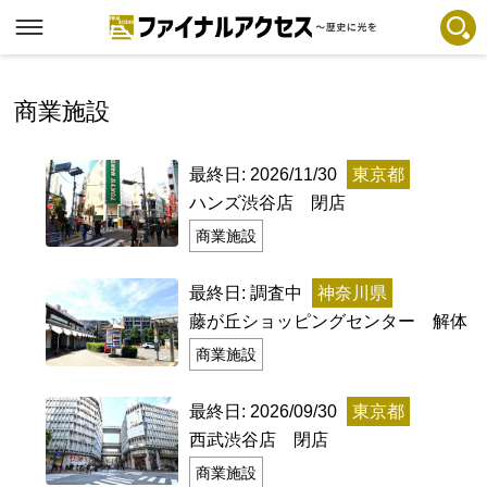
フリーワードで探す
注目コンテンツ 一覧
商業施設
ファイナルアクセスとは
最終日: 2026/11/30
東京都
メディアの編集方針とコンテンツポリシー
ハンズ渋谷店 閉店
プライバシーポリシー
商業施設
お問合せ
最終日: 調査中
神奈川県
免責事項
藤が丘ショッピングセンター 解体
商業施設
不具合・報告事項
記事掲載基準
最終日: 2026/09/30
東京都
西武渋谷店 閉店
運営
商業施設