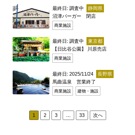
最終日: 調査中
静岡県
記事ランキング
※24時間以内
沼津バーガー 閉店
商業施設
日本銀行 鳥居坂分館
最終日: 調査中
東京都
大宜村立塩屋小学校 閉校
【日比谷公園】 川原売店
商業施設
平群町総合スポーツセンター ウォーターパー
投
ク 閉鎖
最終日: 2025/11/24
長野県
稿
馬曲温泉 営業終了
明智駅 鉄道駅としての廃駅か
商業施設
建物・施設
の
室蘭市立天沢小学校 閉校
ペ
ー
1
2
3
…
33
次へ
ジ
Final Access Books