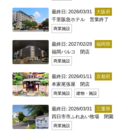
特定商取引法に基づく表記
Special Thanks
最終日: 2026/03/31
大阪府
千里阪急ホテル 営業終了
商業施設
最終日: 2027/02/28
福岡県
福岡パルコ 閉店
商業施設
最終日: 2026/01/11
京都府
本家尾張屋 閉店
商業施設
建物・施設
残り日数で探す
最終日: 2026/03/31
三重県
残り約1ヶ月以内
残り半年以内
四日市市ふれあい牧場 閉園
商業施設