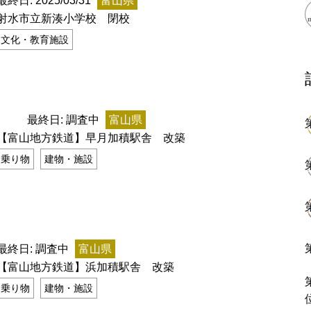
最終日: 2025/03/31
富山県
射水市立新湊小学校 閉校
文化・教育施設
閉鎖
最終日: 調査中
富山県
【富山地方鉄道】早月加積駅舎 改築
乗り物
建物・施設
ess Books
最終日: 調査中
富山県
【富山地方鉄道】浜加積駅舎 改築
乗り物
建物・施設