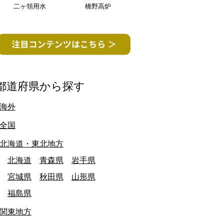
二ヶ領用水
橋野高炉
都道府県から探す
海外
愛知県
全国
北海道・東北地方
北海道
青森県
岩手県
宮城県
秋田県
山形県
福島県
関東地方