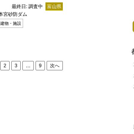
最終日: 調査中
富山県
北地方
本宮砂防ダム
建物・施設
青森県
岩手県
宮城県
秋田県
山形県
福島県
栃木県
群馬県
埼玉県
千葉県
東京都
神奈川県
富山県
石川県
福井県
山梨県
長野県
岐阜県
静岡県
2
3
…
9
次へ
滋賀県
京都府
大阪府
兵庫県
奈良県
和歌山県
地方
島根県
岡山県
広島県
山口県
香川県
愛媛県
高知県