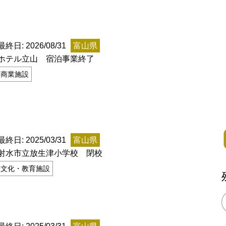
記事掲載基準
運営
最終日: 2026/08/31
富山県
ホテル立山 宿泊事業終了
特定商取引法に基づく表記
商業施設
で探す
Special Thanks
1ヶ月以内
残り半年以内
最終日: 2025/03/31
富山県
射水市立放生津小学校 閉校
文化・教育施設