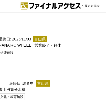
ードで探す
注目コンテンツ 一覧
ファイナルアクセスとは
最終日: 2025/11/03
富山県
NANAIRO WHEEL 営業終了・解体
メディアの編集方針とコンテンツポ
娯楽施設
リシー
プライバシーポリシー
お問合せ
最終日: 調査中
富山県
東山円筒分水槽
免責事項
文化・教育施設
不具合・報告事項