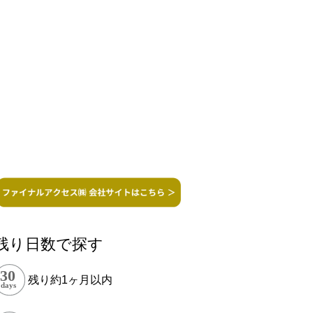
残り日数で探す
残り約1ヶ月以内