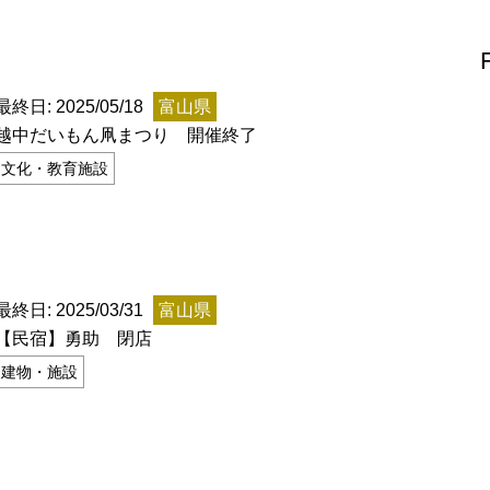
上郷温水路
東急8500系
最終日: 2025/05/18
富山県
越中だいもん凧まつり 開催終了
文化・教育施設
二ヶ領用水
橋野高炉
最終日: 2025/03/31
富山県
【民宿】勇助 閉店
建物・施設
から探す