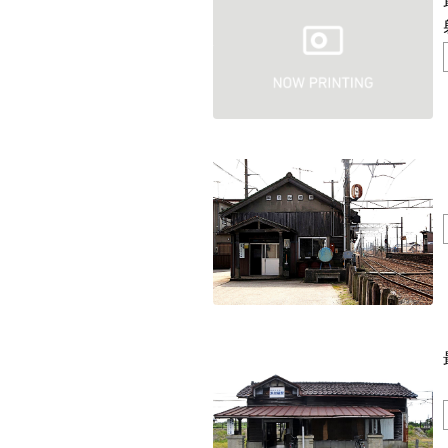
能勢電鉄1700系 引退
釧路市立東栄小学校 閉校
平群町総合スポーツセンター ウォーターパーク 
Final Acc