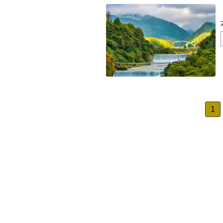
全国
北海道・東
投
北海道
稿
関東地方
の
茨城県
ペ
中部地方
ー
新潟県
1
ジ
近畿地方
三重県
送
山陰・山陽
り
鳥取県
四国地方
徳島県