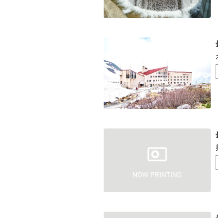
残り日数
残り約
記事ランキング
※24時間以内
日本銀行 鳥居坂分館
釧路市立柏木小学校 閉校