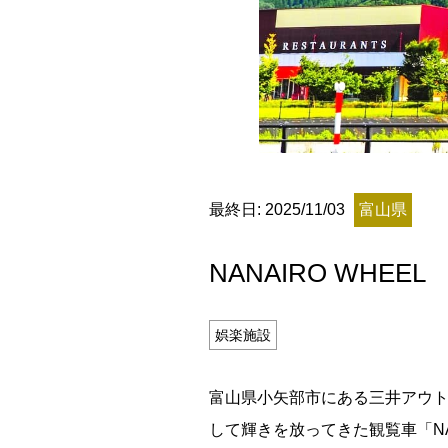
残り日数
最終日: 2025/11/03
富山県
残り約
NANAIRO WHE
記事ランキング
※24時間以内
娯楽施設
能勢電鉄1700系 引退
富山県小矢部市にある三井アウ
して輝きを放ってきた観覧車「NA
日本銀行 鳥居坂分館