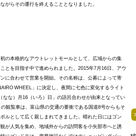
れながらその運行を終えることとなりました。
ア初の本格的なアウトレットモールとして、広域からの集
とを目指す中で進められました。2015年7月16日、アウ
ess Books
プンに合わせて営業を開始。その名称は、公募によって寄
AIRO WHEEL」に決定し、夜間に七色に変化するライト
（なな）月16（いろ）日」の語呂合わせが由来となってい
この観覧車は、富山県の交通の要衝である国道8号からもそ
ンボルとして広く親しまれてきました。晴れた日にはゴン
景観が人気を集め、地域外からの訪問客を小矢部市へと誘