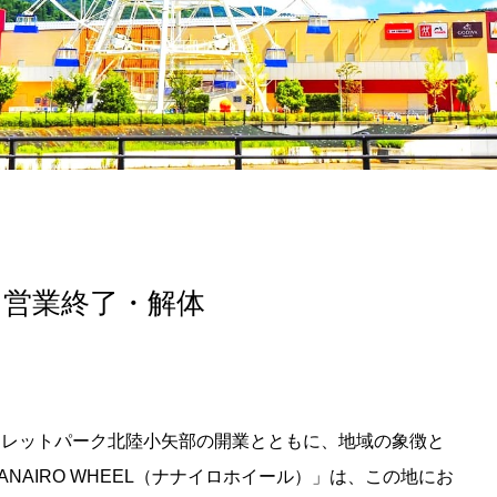
記事掲載基準
運営
特定商取引法に基づく表記
で探す
Special Thanks
1ヶ月以内
残り半年以内
EL 営業終了・解体
トレットパーク北陸小矢部の開業とともに、地域の象徴と
NAIRO WHEEL（ナナイロホイール）」は、この地にお