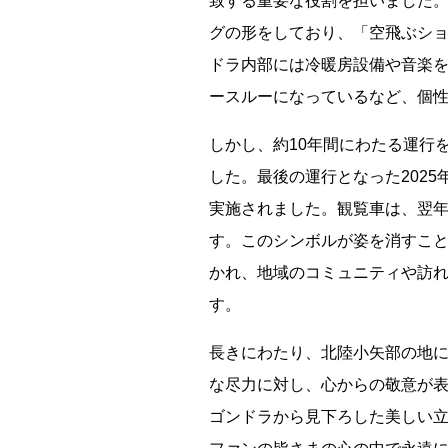
致する重要な役割を担いました
グの形をしており、「空飛ぶシ
ドラ内部には冷暖房設備や音楽
ースルーになっているなど、個
しかし、約10年間にわたる運行を
した。最後の運行となった2025
実施されました。観覧車は、翌年
す。このシンボルが姿を消すこ
かれ、地域のコミュニティや訪
す。
長きにわたり、北陸小矢部の地
都道府県
な尽力に対し、心からの敬意が表さ
ゴンドラから見下ろした美しい
海外