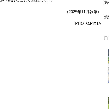
に輝き続けることが願われます。
北地方
（2025年11月執筆）
青森県
岩手県
宮城県
秋田県
山形県
福島県
PHOTO:PIXTA
栃木県
群馬県
埼玉県
千葉県
東京都
神奈川県
F
富山県
石川県
福井県
山梨県
長野県
岐阜県
静岡県
滋賀県
京都府
大阪府
兵庫県
奈良県
和歌山県
地方
島根県
岡山県
広島県
山口県
香川県
愛媛県
高知県