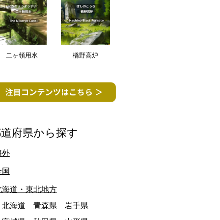
二ヶ領用水
橋野高炉
都道府県から探す
海外
全国
北海道・東北地方
北海道
青森県
岩手県