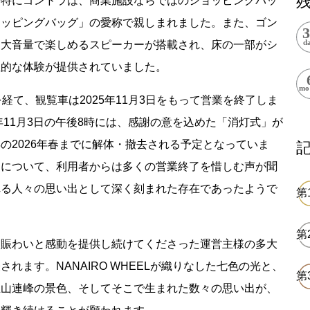
。特にゴンドラは、商業施設ならではのショッピングバッ
上郷温水路
東急8500系
ョッピングバッグ」の愛称で親しまれました。また、ゴン
を大音量で楽しめるスピーカーが搭載され、床の一部がシ
性的な体験が提供されていました。
経て、観覧車は2025年11月3日をもって営業を終了しま
年11月3日の午後8時には、感謝の意を込めた「消灯式」が
の2026年春までに解体・撤去される予定となっていま
二ヶ領用水
橋野高炉
とについて、利用者からは多くの営業終了を惜しむ声が聞
れる人々の思い出として深く刻まれた存在であったようで
に賑わいと感動を提供し続けてくださった運営主様の多大
から探す
れます。NANAIRO WHEELが織りなした七色の光と、
立山連峰の景色、そしてそこで生まれた数々の思い出が、