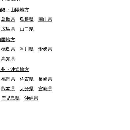
山陰・山陽地方
鳥取県
島根県
岡山県
広島県
山口県
四国地方
徳島県
香川県
愛媛県
高知県
九州・沖縄地方
終日: 2026/03/31
大分県
最終日: 2026/03/31
福岡県
佐賀県
長崎県
ーズヒルあまがせ 閉園
【地域福祉センタ
熊本県
大分県
宮崎県
娯楽施設
娯楽施設
鹿児島県
沖縄県