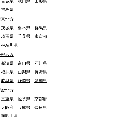
宮城県
秋田県
山形県
福島県
関東地方
茨城県
栃木県
群馬県
埼玉県
千葉県
東京都
神奈川県
中部地方
新潟県
富山県
石川県
福井県
山梨県
長野県
終日: 2025/03/31
富山県
最終日: 2025/03/31
水市立放生津小学校 閉校
射水市立新湊小学
岐阜県
静岡県
愛知県
文化・教育施設
文化・教育施設
近畿地方
三重県
滋賀県
京都府
大阪府
兵庫県
奈良県
和歌山県