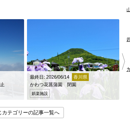
最終日: 2026/06/14
香川県
最
止
かわつ花菖蒲園 閉園
ロ
娯楽施設
じカテゴリーの記事一覧へ