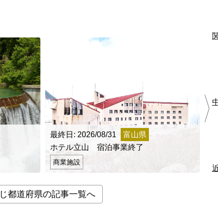
最終日: 2026/08/31
富山県
最
ホテル立山 宿泊事業終了
射
商業施設
じ都道府県の記事一覧へ