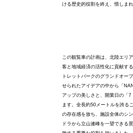
ける歴史的役割を終え、惜しま
根室市立珸瑶瑁小学校 閉校
釧路市立東栄小学校 閉校
釧路市立柏木小学校 閉校
この観覧車の計画は、北陸エリ
客と地域経済の活性化に貢献するこ
Final Acc
トレットパークのグランドオー
せられたアイデアの中から「NAN
アップの美しさと、開業日の「7
ます。全長約50メートルを誇る
の存在感を放ち、施設全体のシ
ドラから立山連峰を一望できる