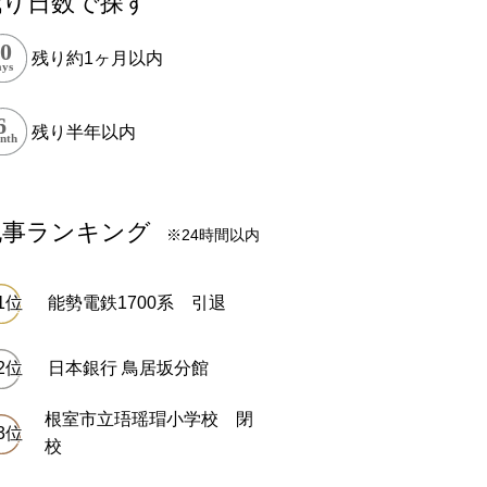
残り日数で探す
残り約1ヶ月以内
残り半年以内
記事ランキング
※24時間以内
能勢電鉄1700系 引退
日本銀行 鳥居坂分館
根室市立珸瑶瑁小学校 閉
校