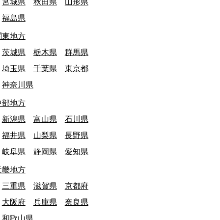
宮城県
秋田県
山形県
福島県
関東地方
茨城県
栃木県
群馬県
終日: 2026/03/31
東京都
最終日: 2025/03/31
埼玉県
千葉県
東京都
田市立鶴川第三小学校 閉校
町田市立南第二小
神奈川県
文化・教育施設
文化・教育施設
中部地方
新潟県
富山県
石川県
福井県
山梨県
長野県
岐阜県
静岡県
愛知県
近畿地方
三重県
滋賀県
京都府
大阪府
兵庫県
奈良県
和歌山県