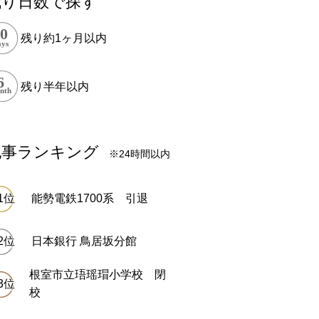
残り日数で探す
残り約1ヶ月以内
残り半年以内
記事ランキング
※24時間以内
能勢電鉄1700系 引退
日本銀行 鳥居坂分館
根室市立珸瑶瑁小学校 閉
校