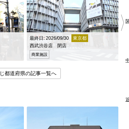
最終日: 2026/09/30
東京都
最
西武渋谷店 閉店
町
商業施設
じ都道府県の記事一覧へ