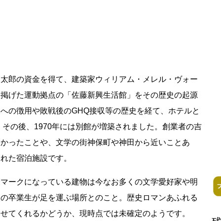
慶太郎の資金を得て、建築家ウィリアム・メレル・ヴォー
を掲げた運動拠点の「佐藤新興生活館」をその歴史の起源
への徴用や敗戦後のGHQ接収等の歴史を経て、ホテルと
ess Books
。その後、1970年には別館が増築されました。創業者の吉
多かったことや、文学の街神保町や神田から近いことあ
された宿泊施設です。
ドマークになっている建物は今なお多くの文学愛好家や明
校の卒業生が足を運ぶ場所とのこと。歴史ロマンあふれる
見せてくれるかどうか、現時点では未確定のようです。