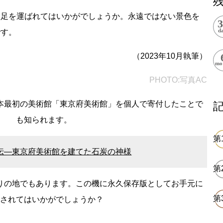
上郷温水路
東急8500系
に足を運ばれてはいかがでしょうか。永遠ではない景色を
です。
（2023年10月執筆）
PHOTO:写真AC
本最初の美術館「東京府美術館」を個人で寄付したことで
二ヶ領用水
橋野高炉
も知られます。
伝―東京府美術館を建てた石炭の神様
りの地でもあります。この機に永久保存版としてお手元に
から探す
保されてはいかがでしょうか？