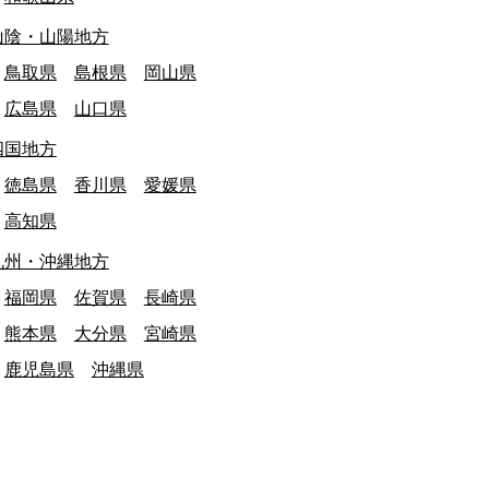
山陰・山陽地方
鳥取県
島根県
岡山県
広島県
山口県
終日: 2026/03/31
東京都
最終日: 2026/03/31
四国地方
田市立鶴川第三小学校 閉校
恵那市立上矢作中
徳島県
香川県
愛媛県
文化・教育施設
文化・教育施設
高知県
九州・沖縄地方
福岡県
佐賀県
長崎県
熊本県
大分県
宮崎県
鹿児島県
沖縄県