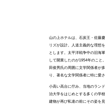
根室市立珸瑶瑁小学校 閉校
釧路市立柏木小学校 閉校
山の上ホテルは、石炭王・佐藤
釧路市立東栄小学校 閉校
リズが設計。人道主義的な理想
とします。太平洋戦争中の旧海軍
Final Acc
して開業したのが1954年のこと
田俊男氏の周囲に文学関係者が
り、著名な文学関係者に特に愛
小高い高台に佇み、当地のラン
治大学をはじめとする多くの学
建物が再び私達の前にその姿を