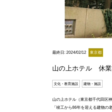
残り日数
最終日: 2024/02/12
東京都
残り約
山の上ホテル 休業
記事ランキング
※24時間以内
文化・教育施設
建物・施設
能勢電鉄1700系 引退
山の上ホテル（東京都千代田区神田
「竣工から86年を迎える建物の
日本銀行 鳥居坂分館