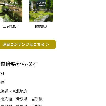
二ヶ領用水
橋野高炉
都道府県から探す
海外
全国
北海道・東北地方
北海道
青森県
岩手県