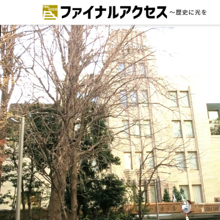
ードで探す
注目コンテンツ 一覧
ファイナルアクセスとは
メディアの編集方針とコンテンツポ
リシー
プライバシーポリシー
お問合せ
免責事項
不具合・報告事項