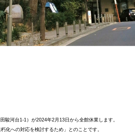
記事掲載基準
運営
特定商取引法に基づく表記
で探す
Special Thanks
1ヶ月以内
残り半年以内
駿河台1-1）が2024年2月13日から全館休業します。
老朽化への対応を検討するため」とのことです。