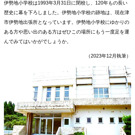
伊勢地小学校は1993年3月31日に閉校し、120年もの長い
歴史に幕を下ろしました。伊勢地小学校の跡地は、現在津
市伊勢地出張所となっています。伊勢地小学校にゆかりの
ある方や思い出のある方はぜひこの場所にもう一度足を運
んでみてはいかがでしょうか。
（2023年12月執筆）
上郷温水路
東急8500系
二ヶ領用水
橋野高炉