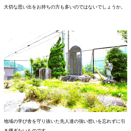
新潟県
富山県
石川県
福井県
山梨県
大切な思い出をお持ちの方も多いのではないでしょうか。
長野県
岐阜県
静岡県
愛知県
近畿地方
三重県
滋賀県
京都府
大阪府
兵庫県
奈良県
和歌山県
山陰・山陽地方
鳥取県
島根県
岡山県
広島県
山口県
四国地方
徳島県
香川県
愛媛県
高知県
九州・沖縄地方
福岡県
佐賀県
長崎県
熊本県
大分県
宮崎県
鹿児島県
沖縄県
地域の学び舎を守り抜いた先人達の強い想いを忘れずに引
き継ぎたいものです。