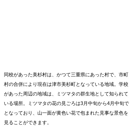
記事ランキング
※24時間以内
日本銀行 鳥居坂分館
釧路市立柏木小学校 閉校
能勢電鉄1700系 引退
同校があった美杉村は、かつて三重県にあった村で、市町
釧路市立東栄小学校 閉校
村の合併により現在は津市美杉町となっている地域。学校
があった周辺の地域は、ミツマタの群生地として知られて
平群町総合スポーツセンター ウォーターパー
いる場所。ミツマタの花の見ごろは3月中旬から4月中旬で
ク 閉鎖
となっており、山一面が黄色い花で包まれた見事な景色を
見ることができます。
Final Access Books