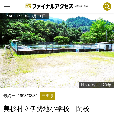
Final 1993年3月31日
フリーワードで探す
注目コンテンツ 一覧
ファイナルアクセスとは
メディアの編集方針とコンテンツポリシー
プライバシーポリシー
お問合せ
免責事項
不具合・報告事項
History 120年
記事掲載基準
最終日: 1993/03/31
三重県
運営
美杉村立伊勢地小学校 閉校