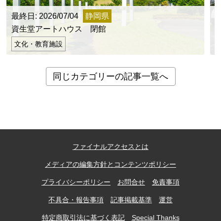
最終日: 2026/07/04
静岡県
最
資生堂アートハウス 閉館
文化・教育施設
同じカテゴリーの記事一覧へ
ファイナルアクセスとは
メディアの編集方針とコンテンツポリシー
プライバシーポリシー
お問合せ
免責事項
不具合・報告事項
記事掲載基準
運営
特定商取引法に基づく表記
Special Thanks