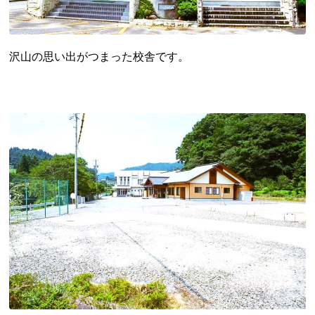
沢山の思い出がつまった校舎です。
都道府県から探す
海外
全国
北海道・東北地方
北海道
青森県
岩手県
宮城県
秋田県
山形県
福島県
関東地方
茨城県
栃木県
群馬県
埼玉県
千葉県
東京都
神奈川県
中部地方