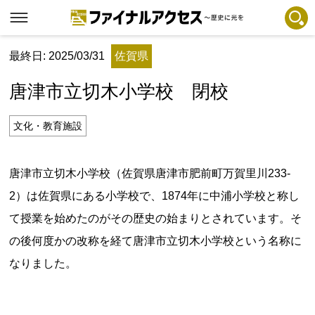
最終日: 2025/03/31
佐賀県
フリーワードで探す
注目コンテンツ 一覧
唐津市立切木小学校 閉校
ファイナルアクセスとは
メディアの編集方針とコンテンツポリシー
文化・教育施設
プライバシーポリシー
唐津市立切木小学校（佐賀県唐津市肥前町万賀里川233-
お問合せ
2）は佐賀県にある小学校で、1874年に中浦小学校と称し
免責事項
て授業を始めたのがその歴史の始まりとされています。そ
不具合・報告事項
の後何度かの改称を経て唐津市立切木小学校という名称に
記事掲載基準
なりました。
運営