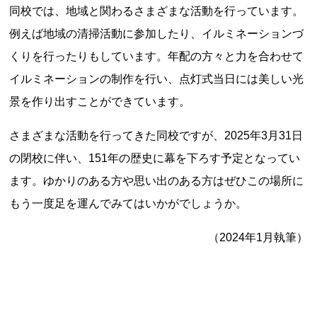
同校では、地域と関わるさまざまな活動を行っています。
記事ランキング
※24時間以内
例えば地域の清掃活動に参加したり、イルミネーションづ
くりを行ったりもしています。年配の方々と力を合わせて
能勢電鉄1700系 引退
イルミネーションの制作を行い、点灯式当日には美しい光
景を作り出すことができています。
日本銀行 鳥居坂分館
さまざまな活動を行ってきた同校ですが、2025年3月31日
根室市立珸瑶瑁小学校 閉校
の閉校に伴い、151年の歴史に幕を下ろす予定となってい
ます。ゆかりのある方や思い出のある方はぜひこの場所に
釧路市立東栄小学校 閉校
もう一度足を運んでみてはいかがでしょうか。
（2024年1月執筆）
釧路市立柏木小学校 閉校
Final Access Books