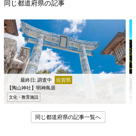
新潟県
富山県
石川県
福井県
山梨県
同じ都道府県の記事
長野県
岐阜県
静岡県
愛知県
近畿地方
三重県
滋賀県
京都府
大阪府
兵庫県
奈良県
和歌山県
山陰・山陽地方
鳥取県
島根県
岡山県
広島県
山口県
四国地方
最終日: 調査中
佐賀県
徳島県
香川県
愛媛県
高知県
【陶山神社】明神鳥居
九州・沖縄地方
文化・教育施設
福岡県
佐賀県
長崎県
熊本県
大分県
同じ都道府県の記事一覧へ
宮崎県
鹿児島県
沖縄県