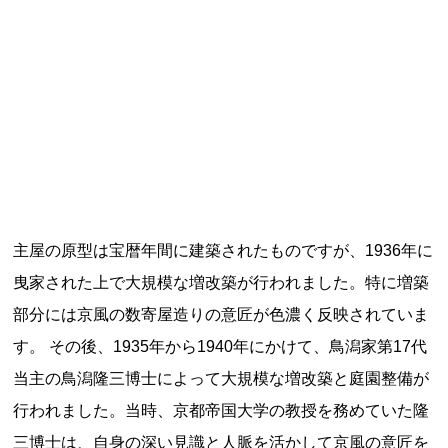
記事ランキング
※24時間以内
能勢電鉄1700系 引退
日本銀行 鳥居坂分館
根室市立珸瑶瑁小学校 閉校
主屋の原型は宝暦年間に建築されたものですが、1936年に
釧路市立東栄小学校 閉校
曳家された上で大規模な増改築が行われました。特に増築
部分には京風の数寄屋造りの意匠が色濃く反映されていま
釧路市立柏木小学校 閉校
す。 その後、1935年から1940年にかけて、鳥潟家第17代
当主の鳥潟隆三博士によって大規模な増改築と庭園整備が
行われました。当時、京都帝国大学の教授を務めていた隆
Final Access Books
三博士は、自身の深い見識と人脈を活かして京風の意匠を