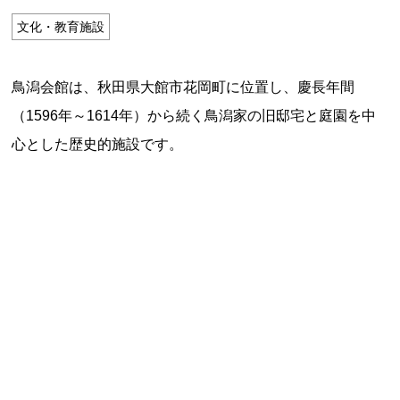
特定商取引法に基づく表記
文化・教育施設
Special Thanks
鳥潟会館は、秋田県大館市花岡町に位置し、慶長年間
（1596年～1614年）から続く鳥潟家の旧邸宅と庭園を中
心とした歴史的施設です。
残り日数で探す
残り約1ヶ月以内
残り半年以内