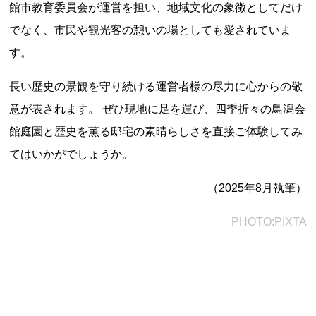
館市教育委員会が運営を担い、地域文化の象徴としてだけ
でなく、市民や観光客の憩いの場としても愛されていま
す。
都道府県から探す
長い歴史の景観を守り続ける運営者様の尽力に心からの敬
海外
意が表されます。 ぜひ現地に足を運び、四季折々の鳥潟会
全国
館庭園と歴史を薫る邸宅の素晴らしさを直接ご体験してみ
北海道・東北地方
てはいかがでしょうか。
北海道
青森県
岩手県
宮城県
秋田県
（2025年8月執筆）
山形県
福島県
PHOTO:PIXTA
関東地方
茨城県
栃木県
群馬県
埼玉県
千葉県
東京都
神奈川県
中部地方