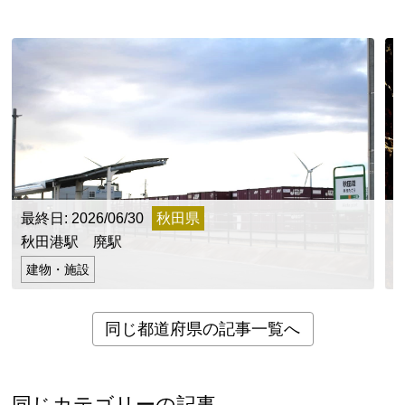
最終日: 2026/06/30
秋田県
最
秋田港駅 廃駅
建物・施設
同じ都道府県の記事一覧へ
同じカテゴリーの記事