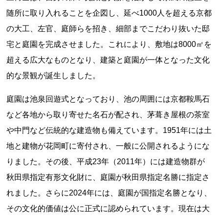
随所に取り入れることを企図し、延べ1000人を超える京都
の大工、左官、庭師らを招き、細部までこだわり抜いた邸
宅と庭園を完成させました。これにより、敷地は8000㎡を
超える広大なものとなり、建築と庭園が一体となった文化
的な景観が誕生しました。
上郷温水路
東急8500系
庭園は池泉回遊式となっており、池の周囲には京都鞍馬石
など各地から取り寄せた名石が配され、茅葺き屋根の茶室
や中門など伝統的な建造物も備えています。1951年には土
地と建物が花岡町に寄付され、一般に公開されるようにな
りました。その後、平成23年（2011年）には建造物群が
秋田県指定有形文化財に、庭園が秋田県指定名勝に指定さ
二ヶ領用水
橋野高炉
れました。さらに2024年には、庭園が国指定名勝となり、
その文化的価値は公に正式に認められています。現在は大