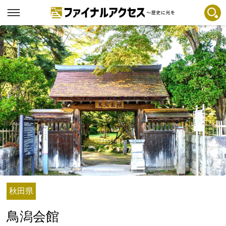
フリーワードで探す
注目コンテンツ 一覧
ファイナルアクセスとは
メディアの編集方針とコンテンツポリシー
プライバシーポリシー
お問合せ
免責事項
不具合・報告事項
記事掲載基準
秋田県
運営
鳥潟会館