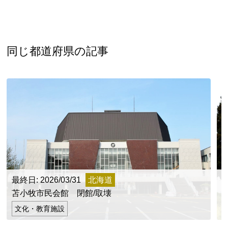
同じ都道府県の記事
最終日: 2026/03/31
北海道
最
苫小牧市民会館 閉館/取壊
文化・教育施設