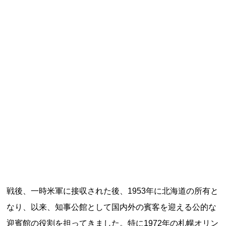
記事ランキング
※24時間以内
能勢電鉄1700系 引退
日本銀行 鳥居坂分館
根室市立珸瑶瑁小学校 閉校
釧路市立東栄小学校 閉校
釧路市立柏木小学校 閉校
戦後、一時米軍に接収された後、1953年に北海道の所有と
なり、以来、知事公館として国内外の賓客を迎える公的な
Final Access Books
迎賓館の役割を担ってきました。特に1972年の札幌オリン