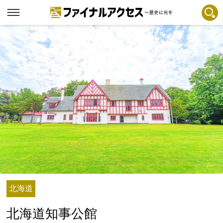
フリーワードで探す
注目コンテンツ 一覧
ファイナルアクセスとは
メディアの編集方針とコンテンツポリシー
プライバシーポリシー
お問合せ
免責事項
不具合・報告事項
記事掲載基準
北海道
運営
北海道知事公館