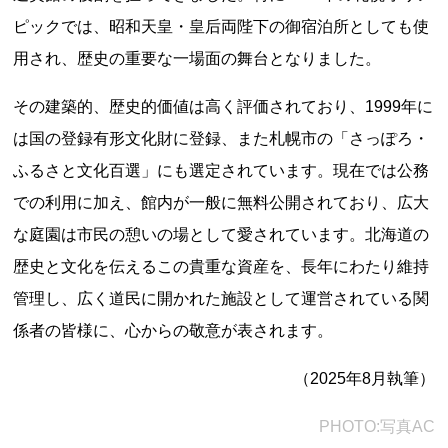
ピックでは、昭和天皇・皇后両陛下の御宿泊所としても使
用され、歴史の重要な一場面の舞台となりました。
その建築的、歴史的価値は高く評価されており、1999年に
は国の登録有形文化財に登録、また札幌市の「さっぽろ・
ふるさと文化百選」にも選定されています。現在では公務
上郷温水路
東急8500系
での利用に加え、館内が一般に無料公開されており、広大
な庭園は市民の憩いの場として愛されています。北海道の
歴史と文化を伝えるこの貴重な資産を、長年にわたり維持
管理し、広く道民に開かれた施設として運営されている関
係者の皆様に、心からの敬意が表されます。
（2025年8月執筆）
二ヶ領用水
橋野高炉
PHOTO:写真AC