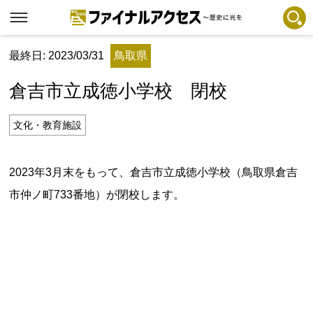
最終日: 2023/03/31
鳥取県
フリーワードで探す
注目コンテンツ 一覧
倉吉市立成徳小学校 閉校
ファイナルアクセスとは
メディアの編集方針とコンテンツポリシー
文化・教育施設
プライバシーポリシー
2023年3月末をもって、倉吉市立成徳小学校（鳥取県倉吉
お問合せ
市仲ノ町733番地）が閉校します。
免責事項
不具合・報告事項
記事掲載基準
運営