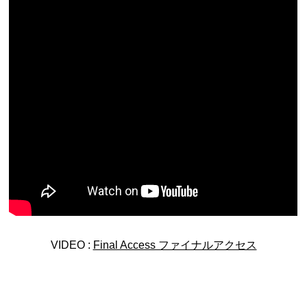
上郷温水路
東急8500系
VIDEO :
Final Access ファイナルアクセス
二ヶ領用水
橋野高炉