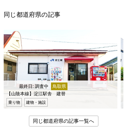
新潟県
富山県
石川県
福井県
山梨県
長野県
岐阜県
静岡県
愛知県
同じ都道府県の記事
近畿地方
三重県
滋賀県
京都府
大阪府
兵庫県
奈良県
和歌山県
山陰・山陽地方
鳥取県
島根県
岡山県
広島県
山口県
四国地方
徳島県
香川県
愛媛県
高知県
最終日: 調査中
鳥取県
九州・沖縄地方
【山陰本線】淀江駅舎 建替
福岡県
佐賀県
長崎県
熊本県
大分県
乗り物
建物・施設
宮崎県
鹿児島県
沖縄県
同じ都道府県の記事一覧へ