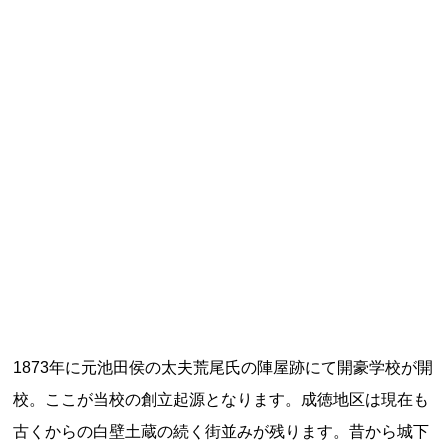
特定商取引法に基づく表記
Special Thanks
残り日数で探す
1873年に元池田侯の太夫荒尾氏の陣屋跡にて開豪学校が開
残り約1ヶ月以内
残り半年以内
校。ここが当校の創立起源となります。成徳地区は現在も
古くからの白壁土蔵の続く街並みが残ります。昔から城下