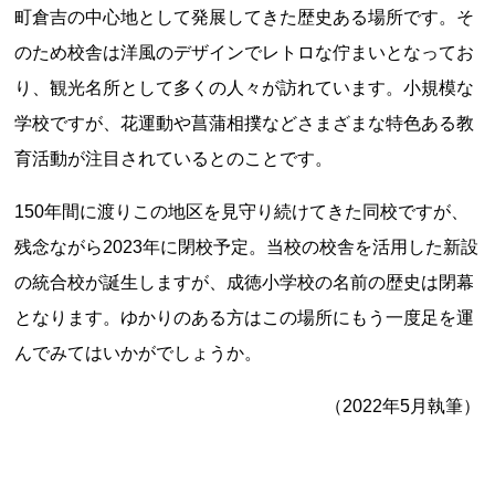
町倉吉の中心地として発展してきた歴史ある場所です。そ
記事ランキング
※24時間以内
のため校舎は洋風のデザインでレトロな佇まいとなってお
り、観光名所として多くの人々が訪れています。小規模な
日本銀行 鳥居坂分館
学校ですが、花運動や菖蒲相撲などさまざまな特色ある教
育活動が注目されているとのことです。
釧路市立柏木小学校 閉校
150年間に渡りこの地区を見守り続けてきた同校ですが、
能勢電鉄1700系 引退
残念ながら2023年に閉校予定。当校の校舎を活用した新設
の統合校が誕生しますが、成徳小学校の名前の歴史は閉幕
平群町総合スポーツセンター ウォーターパー
となります。ゆかりのある方はこの場所にもう一度足を運
ク 閉鎖
んでみてはいかがでしょうか。
釧路市立東栄小学校 閉校
（2022年5月執筆）
Final Access Books