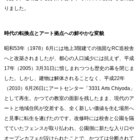
りました。
都道府県から探す
時代の転換点とアート拠点への鮮やかな変貌
海外
昭和53年（1978）6月には地上3階建ての強固なRC造校舎
全国
へと改築されましたが、都心の人口減少には抗えず、平成
北海道・東北地方
17年（2005）3月31日に惜しまれつつも歴史の幕を閉じま
北海道
青森県
岩手県
宮城県
秋田県
した。しかし、建物は解体されることなく、平成22年
山形県
福島県
（2010）6月26日にアートセンター「3331 Arts Chiyoda」
として再生。かつての教室の面影を残したまま、現代のア
関東地方
ートと地域住民が交差する、全く新しい価値を生む場所へ
茨城県
栃木県
群馬県
埼玉県
千葉県
と見事に転生を遂げたのです。改修時には校舎と公園を隔
東京都
神奈川県
てていたフェンスが取り払われ、公園側に新たな入り口や
中部地方
オープンカフェが設けられたことで、かつては分断されて