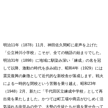
記事ランキング
※24時間以内
能勢電鉄1700系 引退
日本銀行 鳥居坂分館
明治11年（1878）11月、神田佐久間町に産声を上げた
「公立神川小学校」こそが、全ての物語の始まりでした。
根室市立珸瑶瑁小学校 閉校
明治31年（1898）に地域に馴染み深い「練成」の名を冠
釧路市立東栄小学校 閉校
して以降、激動の時代を歩み続け、昭和4年（1929）には
震災復興の象徴として近代的な新校舎が落成します。戦火
釧路市立柏木小学校 閉校
による一時的な閉校という苦難を乗り越え、昭和23年
（1948）2月、新たに「千代田区立練成中学校」として再
出発を果たしました。かつては町工場や商店がひしめく活
Final Access Books
気溢れる街並みの中で、大勢の生徒たちが肩を寄せ合って