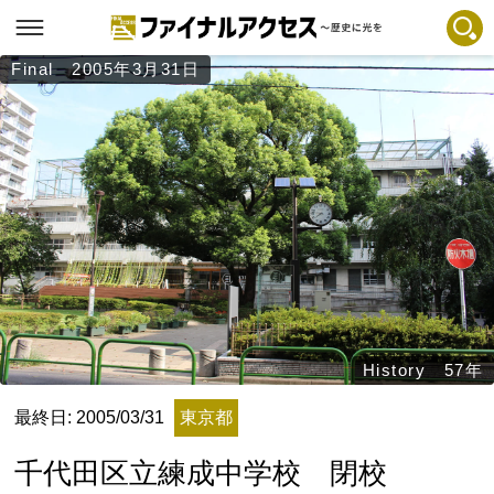
Final 2005年3月31日
フリーワードで探す
注目コンテンツ 一覧
ファイナルアクセスとは
メディアの編集方針とコンテンツポリシー
プライバシーポリシー
お問合せ
免責事項
不具合・報告事項
History 57年
記事掲載基準
最終日: 2005/03/31
東京都
運営
千代田区立練成中学校 閉校