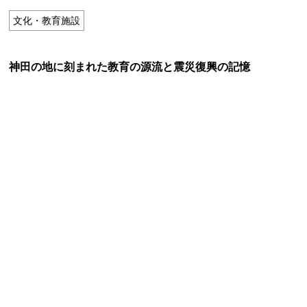
特定商取引法に基づく表記
文化・教育施設
Special Thanks
神田の地に刻まれた教育の源流と震災復興の記憶
残り日数で探す
残り約1ヶ月以内
残り半年以内