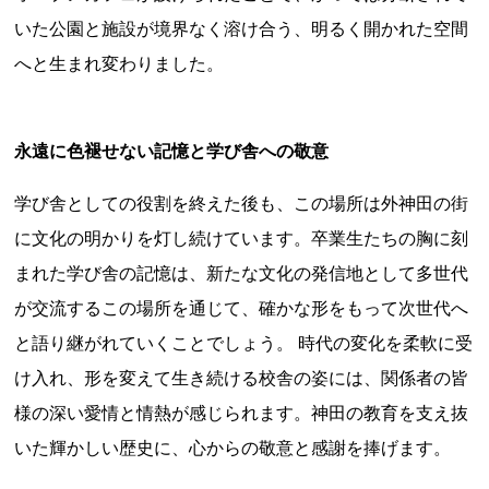
新潟県
富山県
石川県
福井県
山梨県
いた公園と施設が境界なく溶け合う、明るく開かれた空間
長野県
岐阜県
静岡県
愛知県
へと生まれ変わりました。
近畿地方
三重県
滋賀県
京都府
大阪府
兵庫県
永遠に色褪せない記憶と学び舎への敬意
奈良県
和歌山県
山陰・山陽地方
学び舎としての役割を終えた後も、この場所は外神田の街
鳥取県
島根県
岡山県
広島県
山口県
に文化の明かりを灯し続けています。卒業生たちの胸に刻
四国地方
まれた学び舎の記憶は、新たな文化の発信地として多世代
徳島県
香川県
愛媛県
高知県
が交流するこの場所を通じて、確かな形をもって次世代へ
と語り継がれていくことでしょう。 時代の変化を柔軟に受
九州・沖縄地方
け入れ、形を変えて生き続ける校舎の姿には、関係者の皆
福岡県
佐賀県
長崎県
熊本県
大分県
様の深い愛情と情熱が感じられます。神田の教育を支え抜
宮崎県
鹿児島県
沖縄県
いた輝かしい歴史に、心からの敬意と感謝を捧げます。