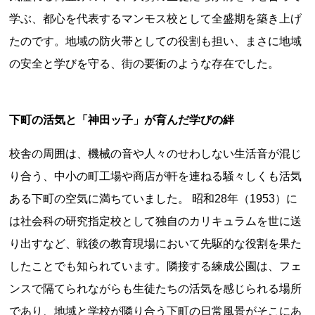
学ぶ、都心を代表するマンモス校として全盛期を築き上げ
たのです。地域の防火帯としての役割も担い、まさに地域
の安全と学びを守る、街の要衝のような存在でした。
下町の活気と「神田ッ子」が育んだ学びの絆
上郷温水路
東急8500系
校舎の周囲は、機械の音や人々のせわしない生活音が混じ
り合う、中小の町工場や商店が軒を連ねる騒々しくも活気
ある下町の空気に満ちていました。 昭和28年（1953）に
は社会科の研究指定校として独自のカリキュラムを世に送
り出すなど、戦後の教育現場において先駆的な役割を果た
したことでも知られています。隣接する練成公園は、フェ
二ヶ領用水
橋野高炉
ンスで隔てられながらも生徒たちの活気を感じられる場所
であり、地域と学校が隣り合う下町の日常風景がそこにあ