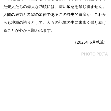
新潟県
富山県
石川県
福井県
山梨県
た先人たちの偉大な功績には、深い敬意を禁じ得ません。
長野県
岐阜県
静岡県
愛知県
人間の底力と希望の象徴であるこの歴史的遺産が、これか
近畿地方
らも地域の誇りとして、人々の記憶の中に末永く残り続け
三重県
滋賀県
京都府
大阪府
兵庫県
ることが心から願われます。
奈良県
和歌山県
（2025年6月執筆）
山陰・山陽地方
鳥取県
島根県
岡山県
広島県
山口県
PHOTO:PIXTA
四国地方
徳島県
香川県
愛媛県
高知県
九州・沖縄地方
福岡県
佐賀県
長崎県
熊本県
大分県
宮崎県
鹿児島県
沖縄県