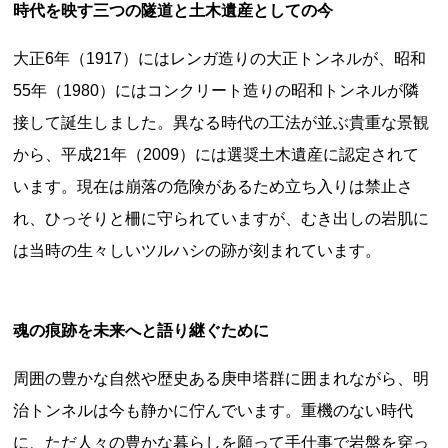
時代を映す三つの隧道と土木遺産としての今
大正6年（1917）にはレンガ造りの大正トンネルが、昭和
55年（1980）にはコンクリート造りの昭和トンネルが隣
都道府県から探す
接して誕生しました。異なる時代の工法が並ぶ貴重な景観
海外
から、平成21年（2009）には選奨土木遺産に認定されて
全国
います。現在は崩落の危険があるため立ち入りは禁止さ
北海道・東北地方
れ、ひっそりと柵に守られていますが、むき出しの岩肌に
北海道
青森県
岩手県
宮城県
秋田県
は当時の生々しいツルハシの跡が刻まれています。
山形県
福島県
関東地方
魂の痕跡を未来へと語り継ぐために
茨城県
栃木県
群馬県
埼玉県
千葉県
周囲の豊かな自然や歴史ある庚申塔群に囲まれながら、明
東京都
神奈川県
治トンネルは今も静かに佇んでいます。重機のない時代
中部地方
に、ただ人々の豊かな暮らしを願って手仕事で岩盤を穿っ