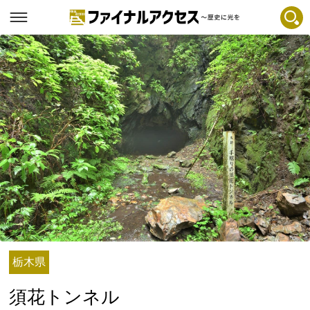
フリーワードで探す
注目コンテンツ 一覧
ファイナルアクセスとは
メディアの編集方針とコンテンツポリシー
プライバシーポリシー
お問合せ
免責事項
不具合・報告事項
記事掲載基準
栃木県
運営
須花トンネル