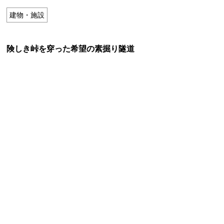
特定商取引法に基づく表記
建物・施設
Special Thanks
険しき峠を穿った希望の素掘り隧道
残り日数で探す
残り約1ヶ月以内
残り半年以内