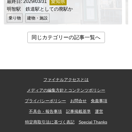
最終日: 2029/03/31
愛知県
明智駅 鉄道駅としての廃駅か
乗り物
建物・施設
同じカテゴリーの記事一覧へ
ファイナルアクセスとは
メディアの編集方針とコンテンツポリシー
プライバシーポリシー
お問合せ
免責事項
不具合・報告事項
記事掲載基準
運営
特定商取引法に基づく表記
Special Thanks