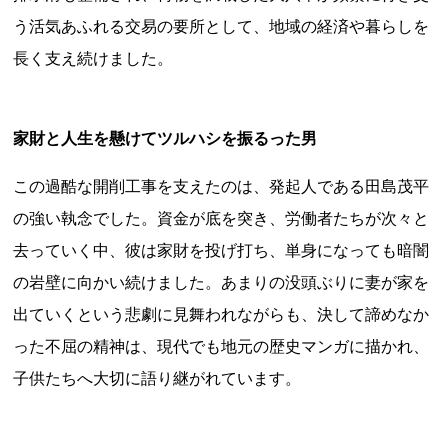
う活気あふれる交易の要所として、地域の経済や暮らしを
長く支え続けました。
家財と人生を懸けてツルハシを振るった男
上郷温水路
この過酷な開削工事を支えたのは、発起人である田島茂平
東急8500系
の強い執念でした。資金が底を突き、労働者たちが次々と
去っていく中、彼は家財を投げ打ち、単身になっても暗闇
の岩壁に向かい続けました。あまりの没頭ぶりに妻が家を
出ていくという悲劇に見舞われながらも、決して諦めなか
った不屈の精神は、現代でも地元の歴史マンガに描かれ、
子供たちへ大切に語り継がれています。
二ヶ領用水
橋野高炉