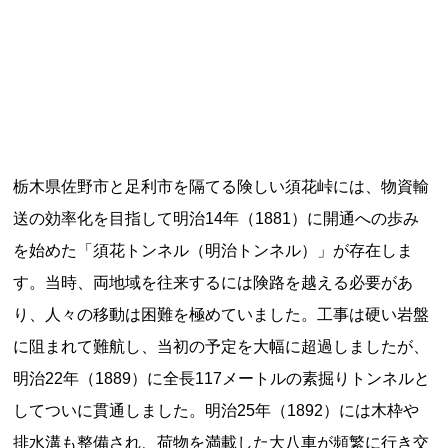
記事ランキング
※24時間以内
能勢電鉄1700系 引退
日本銀行 鳥居坂分館
栃木県佐野市と足利市を隔てる険しい須花峠には、物資輸
送の効率化を目指して明治14年（1881）に開通への歩み
根室市立珸瑶瑁小学校 閉校
を始めた「須花トンネル（明治トンネル）」が存在しま
釧路市立東栄小学校 閉校
す。当時、両地域を往来するには険路を越える必要があ
り、人々の移動は困難を極めていました。工事は硬い岩盤
釧路市立柏木小学校 閉校
に阻まれて難航し、当初の予定を大幅に超過しましたが、
明治22年（1889）に全長117メートルの素掘りトンネルと
してついに貫通しました。明治25年（1892）には木枠や
Final Access Books
排水溝も整備され、荷物を満載した大八車が頻繁に行き交