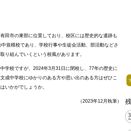
記事掲載基準
運営
る有田市の東部に位置しており、校区には歴史的な遺跡も
特定商取引法に基づく表記
名の中規模校であり、学校行事や生徒会活動、部活動などさ
で探す
Special Thanks
に取り組んでいくという校風があります。
1ヶ月以内
残り半年以内
学校ですが、2024年3月31日に閉校し、77年の歴史に
。文成中学校にゆかりのある方や思い出のある方はぜひこ
てはいかがでしょうか。
（2023年12月執筆）