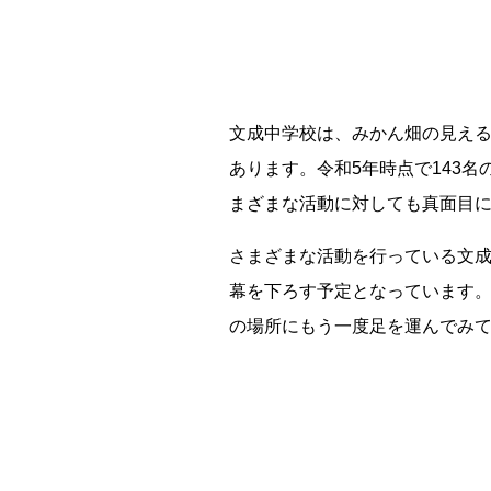
文成中学校は、みかん畑の見え
あります。令和5年時点で143
残り日数
まざまな活動に対しても真面目
残り約
さまざまな活動を行っている文成中
幕を下ろす予定となっています
の場所にもう一度足を運んでみ
記事ランキング
※24時間以内
日本銀行 鳥居坂分館
大宜村立塩屋小学校 閉校