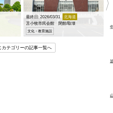
地方
佐賀県
長崎県
熊本県
大分県
宮崎県
鹿児島県
沖縄県
最終日: 2026/03/31
北海道
最
苫小牧市民会館 閉館/取壊
町
文化・教育施設
じカテゴリーの記事一覧へ