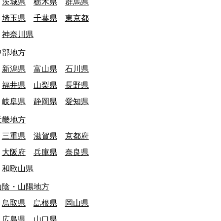
茨城県
栃木県
群馬県
埼玉県
千葉県
東京都
終日: 2026/03/31
東京都
最終日: 2026/03/31
神奈川県
田市立鶴川第三小学校 閉校
恵那市立上矢作中
中部地方
文化・教育施設
文化・教育施設
新潟県
富山県
石川県
福井県
山梨県
長野県
岐阜県
静岡県
愛知県
近畿地方
三重県
滋賀県
京都府
大阪府
兵庫県
奈良県
和歌山県
山陰・山陽地方
鳥取県
島根県
岡山県
広島県
山口県