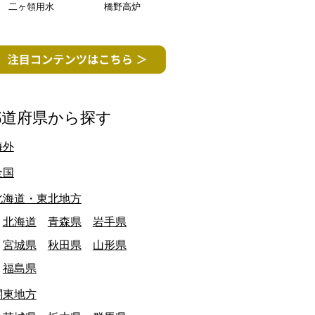
二ヶ領用水
橋野高炉
終日: 2025/03/31
和歌山県
最終日: 2025/03/31
美野町立野上中学校 閉校
みなべ町立高城中
文化・教育施設
文化・教育施設
都道府県から探す
海外
愛知県
全国
北海道・東北地方
北海道
青森県
岩手県
宮城県
秋田県
山形県
福島県
関東地方