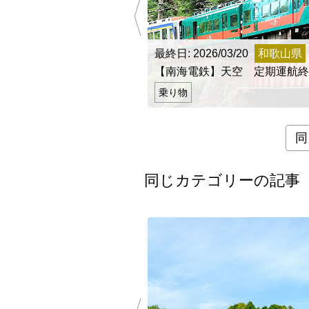
全国
北海道・東
最終日: 2026/03/20
和歌山県
北海道
【南海電鉄】天空 定期運航終
関東地方
乗り物
茨城県
中部地方
同
新潟県
近畿地方
同じカテゴリーの記事
三重県
山陰・山陽
鳥取県
四国地方
徳島県