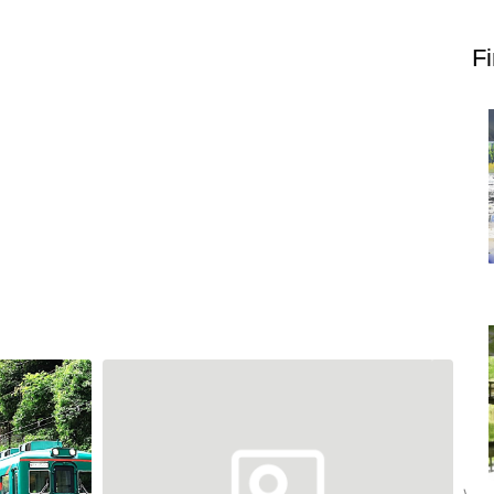
上郷温水路
東急8500系
F
二ヶ領用水
橋野高炉
から探す