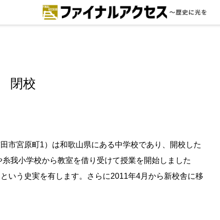
ードで探す
注目コンテンツ 一覧
ファイナルアクセスとは
 閉校
メディアの編集方針とコンテンツポ
リシー
プライバシーポリシー
田市宮原町1）は和歌山県にある中学校であり、開校した
校や糸我小学校から教室を借り受けて授業を開始しました
お問合せ
という史実を有します。さらに2011年4月から新校舎に移
免責事項
不具合・報告事項