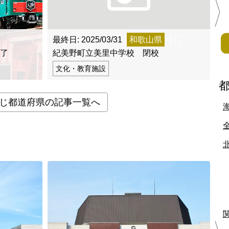
北地方
最終日: 2025/03/31
和歌山県
最
青森県
岩手県
宮城県
秋田県
山形県
福島県
了
紀美野町立美里中学校 閉校
紀
文化・教育施設
栃木県
群馬県
埼玉県
千葉県
東京都
神奈川県
じ都道府県の記事一覧へ
富山県
石川県
福井県
山梨県
長野県
岐阜県
静岡県
滋賀県
京都府
大阪府
兵庫県
奈良県
和歌山県
地方
島根県
岡山県
広島県
山口県
香川県
愛媛県
高知県