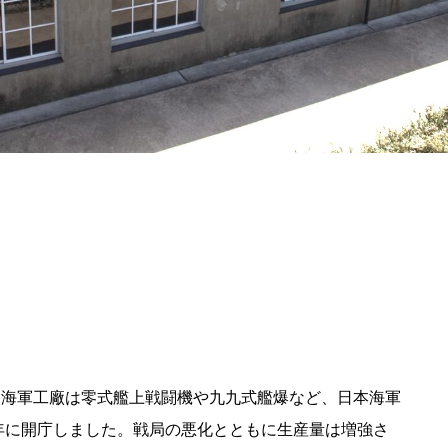
記事掲載基準
運営
特定商取引法に基づく表記
で探す
Special Thanks
1ヶ月以内
残り半年以内
川海軍工廠は零式艦上戦闘機や九九式艦爆など、日本海軍
9年に開庁しました。戦局の悪化とともに生産量は増強さ