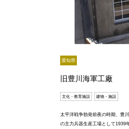
残り日数
愛知県
残り約
旧豊川海軍工廠
記事ランキング
※24時間以内
文化・教育施設
建物・施設
日本銀行 鳥居坂分館
太平洋戦争勃発前夜の時期、豊
の主力兵器生産工場として193
釧路市立柏木小学校 閉校