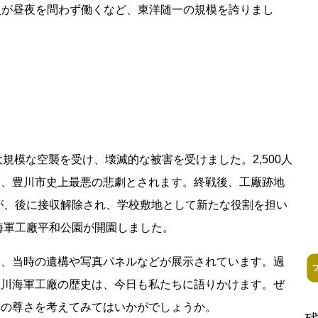
工員が昼夜を問わず働くなど、東洋随一の規模を誇りまし
閉鎖
る大規模な空襲を受け、壊滅的な被害を受けました。2,500人
ess Books
は、豊川市史上最悪の悲劇とされます。終戦後、工廠跡地
が、後に接収解除され、学校敷地として新たな役割を担い
川海軍工廠平和公園が開園しました。
は、当時の遺構や写真パネルなどが展示されています。過
豊川海軍工廠の歴史は、今日も私たちに語りかけます。ぜ
和の尊さを考えてみてはいかがでしょうか。