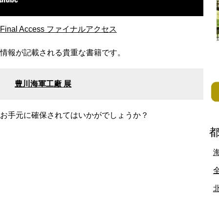
地方
佐賀県
長崎県
熊本県
大分県
宮崎県
鹿児島県
沖縄県
Final Access ファイナルアクセス
の情報が記載される貴重な書籍です。
豊川海軍工廠 展
てお手元に確保されてはいかがでしょうか？