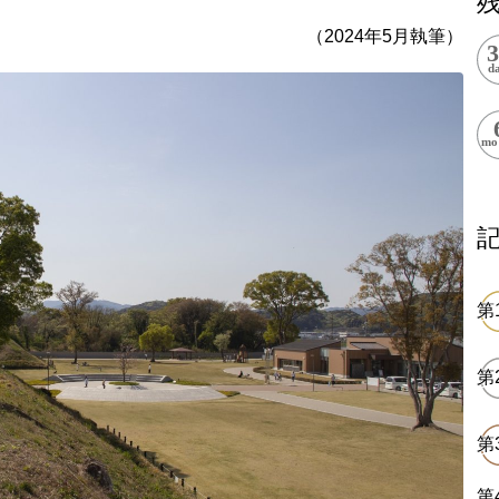
上郷温水路
東急8500系
（2024年5月執筆）
二ヶ領用水
橋野高炉
から探す