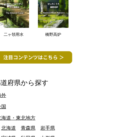
二ヶ領用水
橋野高炉
都道府県から探す
海外
全国
北海道・東北地方
北海道
青森県
岩手県