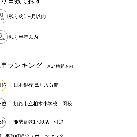
残り日数で探す
残り約1ヶ月以内
残り半年以内
記事ランキング
※24時間以内
日本銀行 鳥居坂分館
釧路市立柏木小学校 閉校
能勢電鉄1700系 引退
平群町総合スポーツセンター