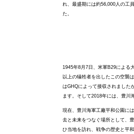
れ、最盛期には約56,000人の
た。
能勢電鉄1700系 引退
平群町総合スポーツセンター ウォーターパーク 
釧路市立東栄小学校 閉校
1945年8月7日、米軍B29によ
Final Acc
以上の犠牲者を出したこの空襲
はGHQによって接収されました
ます。そして2018年には、豊
現在、豊川海軍工廠平和公園に
去と未来をつなぐ場所として、
ひ当地を訪れ、戦争の歴史と平