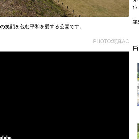
北地方
青森県
岩手県
宮城県
秋田県
山形県
福島県
達の笑顔を包む平和を愛する公園です。
PHOTO:写真AC
栃木県
群馬県
埼玉県
千葉県
東京都
神奈川県
F
富山県
石川県
福井県
山梨県
長野県
岐阜県
静岡県
滋賀県
京都府
大阪府
兵庫県
奈良県
和歌山県
地方
島根県
岡山県
広島県
山口県
香川県
愛媛県
高知県