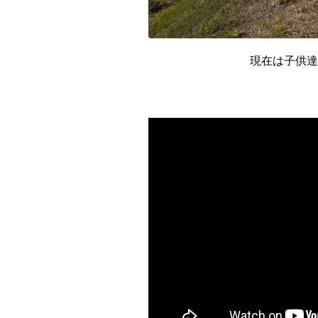
全国
北海道・東
北海道
現在は子供
関東地方
茨城県
中部地方
新潟県
近畿地方
三重県
山陰・山陽
鳥取県
四国地方
徳島県