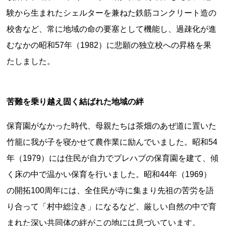
験から生まれたシェルターを兼ねた鉄筋コンクリート造の
校舎など、常に地域の命の要塞として機能し、過疎化が進
むなかの昭和57年（1982）に悲願の独立校への昇格を果
たしました。
上郷温水路
東急8500系
苦難を乗り越え固く結ばれた地域の絆
保育園がなかった時代、母親たちは茶畑のあぜ道に置いた
竹籠に我が子を寝かせて農作業に励んでいました。昭和54
年（1979）には住民が自力でプレハブの保育園を建て、傾
く床の中で温かい保育を行いました。昭和44年（1969）
の開拓100周年には、全住民が寺に集まり先祖の苦労を語
二ヶ領用水
橋野高炉
り合って「村中総泣き」になるなど、厳しい自然の中で育
まれた深い共同体の絆がこの地には息づいています。