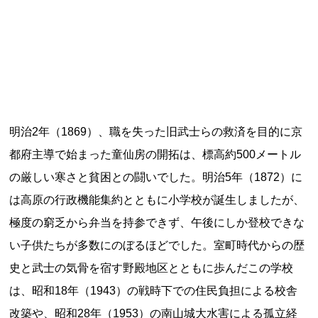
記事ランキング
※24時間以内
能勢電鉄1700系 引退
日本銀行 鳥居坂分館
明治2年（1869）、職を失った旧武士らの救済を目的に京
都府主導で始まった童仙房の開拓は、標高約500メートル
根室市立珸瑶瑁小学校 閉校
の厳しい寒さと貧困との闘いでした。明治5年（1872）に
釧路市立東栄小学校 閉校
は高原の行政機能集約とともに小学校が誕生しましたが、
極度の窮乏から弁当を持参できず、午後にしか登校できな
釧路市立柏木小学校 閉校
い子供たちが多数にのぼるほどでした。室町時代からの歴
史と武士の気骨を宿す野殿地区とともに歩んだこの学校
は、昭和18年（1943）の戦時下での住民負担による校舎
Final Access Books
改築や、昭和28年（1953）の南山城大水害による孤立経