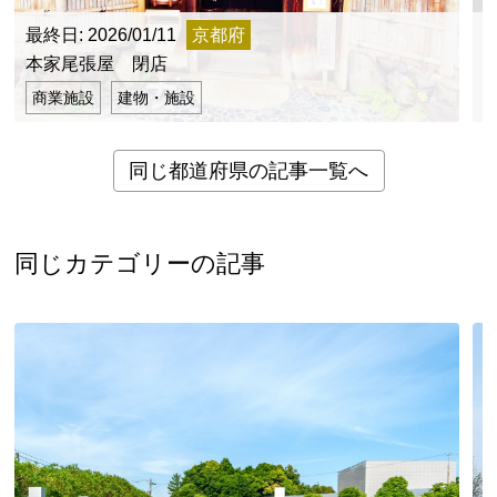
最終日: 2026/01/11
京都府
最
本家尾張屋 閉店
商業施設
建物・施設
同じ都道府県の記事一覧へ
同じカテゴリーの記事