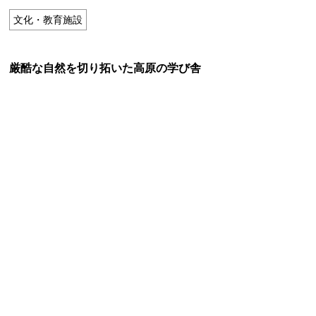
特定商取引法に基づく表記
文化・教育施設
Special Thanks
厳酷な自然を切り拓いた高原の学び舎
残り日数で探す
残り約1ヶ月以内
残り半年以内