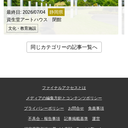
最終日: 2026/07/04
静岡県
最
資生堂アートハウス 閉館
文化・教育施設
同じカテゴリーの記事一覧へ
ファイナルアクセスとは
メディアの編集方針とコンテンツポリシー
プライバシーポリシー
お問合せ
免責事項
不具合・報告事項
記事掲載基準
運営