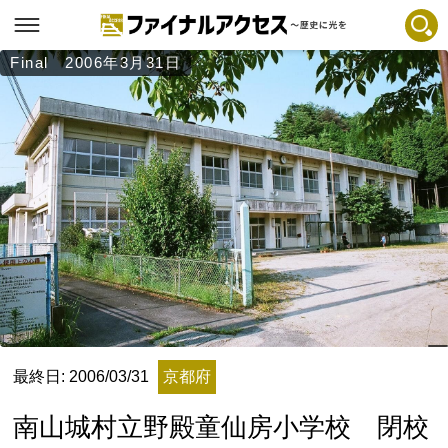
Final 2006年3月31日
フリーワードで探す
注目コンテンツ 一覧
ファイナルアクセスとは
メディアの編集方針とコンテンツポリシー
プライバシーポリシー
お問合せ
免責事項
不具合・報告事項
記事掲載基準
最終日: 2006/03/31
京都府
運営
南山城村立野殿童仙房小学校 閉校