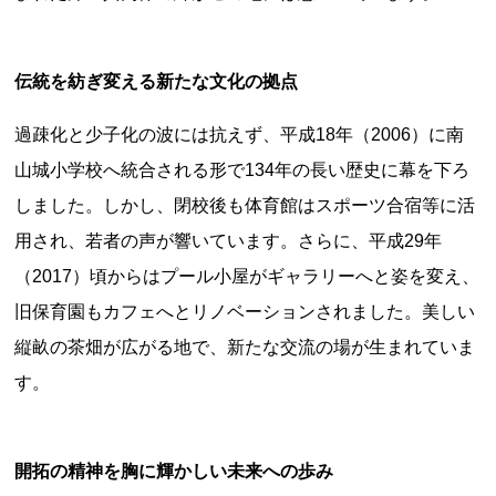
伝統を紡ぎ変える新たな文化の拠点
都道府県から探す
過疎化と少子化の波には抗えず、平成18年（2006）に南
海外
山城小学校へ統合される形で134年の長い歴史に幕を下ろ
全国
しました。しかし、閉校後も体育館はスポーツ合宿等に活
北海道・東北地方
用され、若者の声が響いています。さらに、平成29年
北海道
青森県
岩手県
宮城県
秋田県
（2017）頃からはプール小屋がギャラリーへと姿を変え、
山形県
福島県
旧保育園もカフェへとリノベーションされました。美しい
縦畝の茶畑が広がる地で、新たな交流の場が生まれていま
関東地方
す。
茨城県
栃木県
群馬県
埼玉県
千葉県
東京都
神奈川県
中部地方
開拓の精神を胸に輝かしい未来への歩み