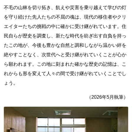
新潟県
富山県
石川県
福井県
山梨県
不毛の山林を切り拓き、飢えや災害を乗り越えて学びの灯
長野県
岐阜県
静岡県
愛知県
を守り続けた先人たちの不屈の魂は、現代の移住者やクリ
近畿地方
エイターたちの挑戦の中に確かに受け継がれています。住
三重県
滋賀県
京都府
大阪府
兵庫県
民自らが歴史を調査し、新たな時代を紡ぎ出す自負を持っ
奈良県
和歌山県
たこの地が、今後も豊かな自然と調和しながら温かい絆を
山陰・山陽地方
絶やすことなく、次世代へと受け継がれていくことが心か
鳥取県
島根県
岡山県
広島県
山口県
ら願われます。この地に刻まれた確かな歴史の記憶は、こ
四国地方
れからも形を変えて人々の間で受け継がれていくことでし
ょう。
徳島県
香川県
愛媛県
高知県
九州・沖縄地方
（2026年5月執筆）
福岡県
佐賀県
長崎県
熊本県
大分県
宮崎県
鹿児島県
沖縄県