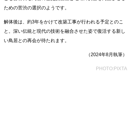
ための苦渋の選択のようです。
解体後は、約3年をかけて改築工事が行われる予定とのこ
と。深い伝統と現代の技術を融合させた姿で復活する新し
い鳥居との再会が待たれます。
上郷温水路
（2024年8月執筆）
東急8500系
PHOTO:PIXTA
二ヶ領用水
橋野高炉