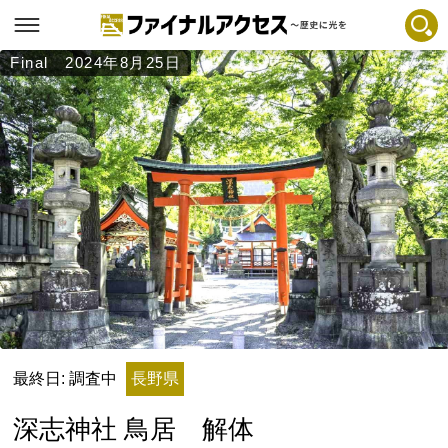
Final 2024年8月25日
フリーワードで探す
注目コンテンツ 一覧
ファイナルアクセスとは
メディアの編集方針とコンテンツポリシー
プライバシーポリシー
お問合せ
免責事項
不具合・報告事項
記事掲載基準
最終日: 調査中
長野県
運営
深志神社 鳥居 解体