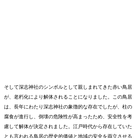
記事ランキング
※24時間以内
日本銀行 鳥居坂分館
大宜村立塩屋小学校 閉校
平群町総合スポーツセンター ウォーターパー
ク 閉鎖
明智駅 鉄道駅としての廃駅か
そして深志神社のシンボルとして親しまれてきた赤い鳥居
が、老朽化により解体されることになりました。この鳥居
釧路市立柏木小学校 閉校
は、長年にわたり深志神社の象徴的な存在でしたが、柱の
腐食が進行し、倒壊の危険性が高まったため、安全性を考
慮して解体が決定されました。江戸時代から存在していた
Final Access Books
とも言われる鳥居の歴史的価値と地域の安全を両立させる