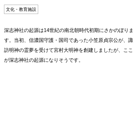
特定商取引法に基づく表記
文化・教育施設
Special Thanks
深志神社の起源は14世紀の南北朝時代初期にさかのぼりま
す。当初、信濃国守護・国司であった小笠原貞宗公が、諏
訪明神の霊夢を受けて宮村大明神を創建しましたが、ここ
が深志神社の起源になりそうです。
残り日数で探す
残り約1ヶ月以内
残り半年以内