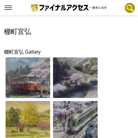
フリーワードで探す
注目コンテンツ 一覧
棚町宜弘
ファイナルアクセスとは
棚町宜弘 Gallary
メディアの編集方針とコンテンツポリシー
プライバシーポリシー
お問合せ
免責事項
不具合・報告事項
記事掲載基準
運営