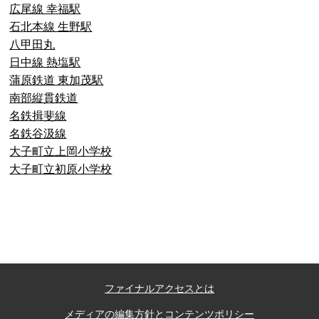
広尾線 幸福駅
石北本線 生野駅
八甲田丸
日中線 熱塩駅
蒲原鉄道 東加茂駅
南部縦貫鉄道
名鉄揖斐線
上郷温水路
名鉄谷汲線
東急8500系
大子町立上岡小学校
大子町立初原小学校
二ヶ領用水
橋野高炉
ファイナルアクセスとは
メディアの編集方針とコンテンツポリシー