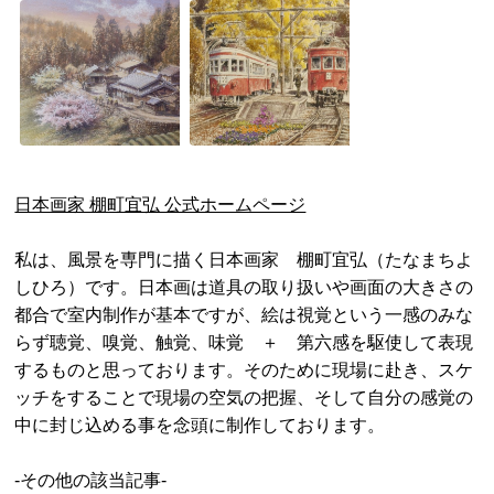
記事ランキング
※24時間以内
能勢電鉄1700系 引退
日本銀行 鳥居坂分館
日本画家 棚町宜弘 公式ホームページ
根室市立珸瑶瑁小学校 閉校
私は、風景を専門に描く日本画家 棚町宜弘（たなまちよ
しひろ）です。日本画は道具の取り扱いや画面の大きさの
釧路市立東栄小学校 閉校
都合で室内制作が基本ですが、絵は視覚という一感のみな
らず聴覚、嗅覚、触覚、味覚 ＋ 第六感を駆使して表現
するものと思っております。そのために現場に赴き、スケ
釧路市立柏木小学校 閉校
ッチをすることで現場の空気の把握、そして自分の感覚の
中に封じ込める事を念頭に制作しております。
Final Access Books
-その他の該当記事-