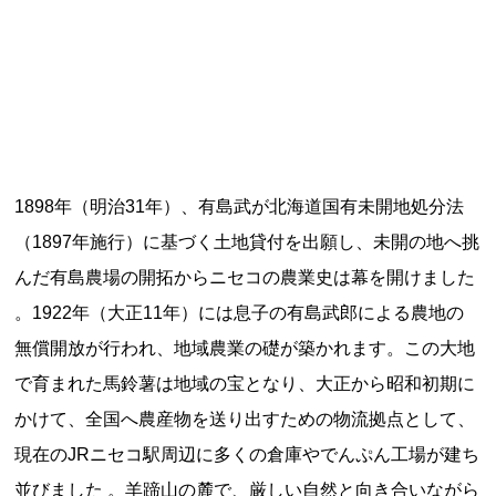
記事ランキング
※24時間以内
能勢電鉄1700系 引退
日本銀行 鳥居坂分館
1898年（明治31年）、有島武が北海道国有未開地処分法
（1897年施行）に基づく土地貸付を出願し、未開の地へ挑
根室市立珸瑶瑁小学校 閉校
んだ有島農場の開拓からニセコの農業史は幕を開けました
釧路市立東栄小学校 閉校
。1922年（大正11年）には息子の有島武郎による農地の
無償開放が行われ、地域農業の礎が築かれます。この大地
釧路市立柏木小学校 閉校
で育まれた馬鈴薯は地域の宝となり、大正から昭和初期に
かけて、全国へ農産物を送り出すための物流拠点として、
現在のJRニセコ駅周辺に多くの倉庫やでんぷん工場が建ち
Final Access Books
並びました 。羊蹄山の麓で、厳しい自然と向き合いながら