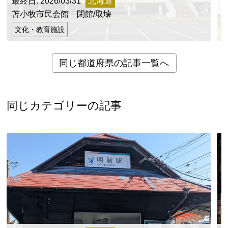
最終日: 2026/03/31
北海道
最
苫小牧市民会館 閉館/取壊
文化・教育施設
同じ都道府県の記事一覧へ
同じカテゴリーの記事