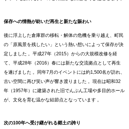
保存への情熱が紡いだ再生と新たな賑わい
都道府県から探す
後に浮上した倉庫群の移転・解体の危機を乗り越え、町民
海外
の「原風景を残したい」という熱い想いによって保存が決
全国
定しました 。平成27年（2015）からの大規模改修を経
北海道・東北地方
て、平成28年（2016）春には新たな交流拠点として再生
北海道
青森県
岩手県
宮城県
秋田県
を遂げました 。同年7月のイベントには約1,500名が訪れ、
山形県
福島県
古い空間に再び笑い声が響き渡りました 。現在は昭和32
年（1957年）に建築された旧でんぷん工場や多目的ホール
関東地方
が、文化を育む温かな結節点となっています 。
茨城県
栃木県
群馬県
埼玉県
千葉県
東京都
神奈川県
中部地方
次の100年へ受け継がれる郷土の誇り