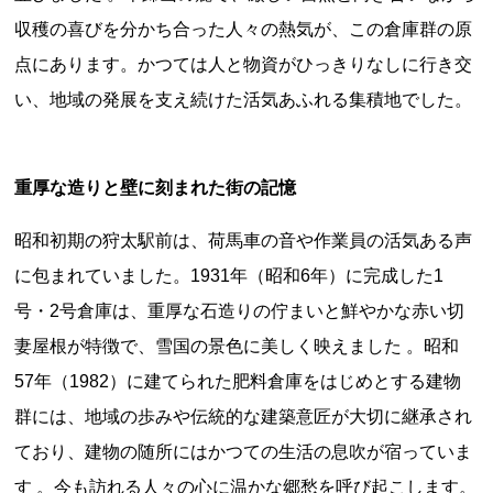
収穫の喜びを分かち合った人々の熱気が、この倉庫群の原
点にあります。かつては人と物資がひっきりなしに行き交
い、地域の発展を支え続けた活気あふれる集積地でした。
重厚な造りと壁に刻まれた街の記憶
上郷温水路
東急8500系
昭和初期の狩太駅前は、荷馬車の音や作業員の活気ある声
に包まれていました。1931年（昭和6年）に完成した1
号・2号倉庫は、重厚な石造りの佇まいと鮮やかな赤い切
妻屋根が特徴で、雪国の景色に美しく映えました 。昭和
57年（1982）に建てられた肥料倉庫をはじめとする建物
群には、地域の歩みや伝統的な建築意匠が大切に継承され
二ヶ領用水
橋野高炉
ており、建物の随所にはかつての生活の息吹が宿っていま
す 。今も訪れる人々の心に温かな郷愁を呼び起こします。