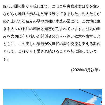
新潟県
富山県
石川県
福井県
山梨県
厳しい開拓期から現代まで、ニセコ中央倉庫群は姿を変え
長野県
岐阜県
静岡県
愛知県
ながらも地域の歩みを見守り続けてきました。先人たちが
近畿地方
築き上げた石積みの壁や力強い木造の梁には、この地に生
三重県
滋賀県
京都府
大阪府
兵庫県
きる人々の不屈の精神と知恵が刻まれています。歴史の重
奈良県
和歌山県
みを大切に守り抜いた関係者の方々へ深い敬意を表すると
山陰・山陽地方
ともに、この美しい景観が次世代の夢や交流を支える舞台
鳥取県
島根県
岡山県
広島県
山口県
として、これからも愛され続けることを切に願っていま
四国地方
す。
徳島県
香川県
愛媛県
高知県
（2026年3月執筆）
九州・沖縄地方
福岡県
佐賀県
長崎県
熊本県
大分県
宮崎県
鹿児島県
沖縄県