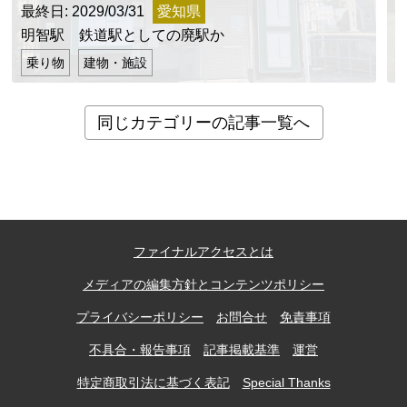
最終日: 2029/03/31
愛知県
明智駅 鉄道駅としての廃駅か
乗り物
建物・施設
同じカテゴリーの記事一覧へ
ファイナルアクセスとは
メディアの編集方針とコンテンツポリシー
プライバシーポリシー
お問合せ
免責事項
不具合・報告事項
記事掲載基準
運営
特定商取引法に基づく表記
Special Thanks