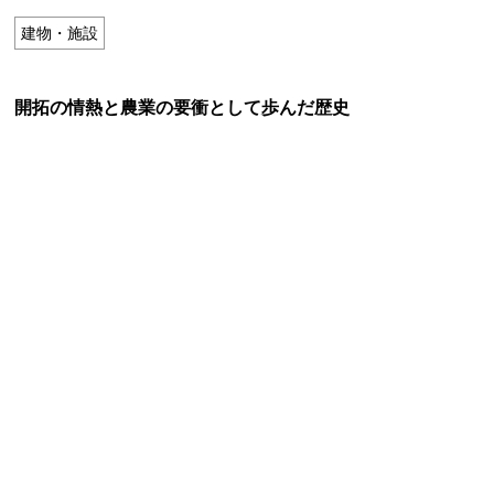
特定商取引法に基づく表記
建物・施設
Special Thanks
開拓の情熱と農業の要衝として歩んだ歴史
残り日数で探す
残り約1ヶ月以内
残り半年以内