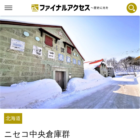
フリーワードで探す
注目コンテンツ 一覧
ファイナルアクセスとは
メディアの編集方針とコンテンツポリシー
プライバシーポリシー
お問合せ
免責事項
不具合・報告事項
記事掲載基準
北海道
運営
ニセコ中央倉庫群