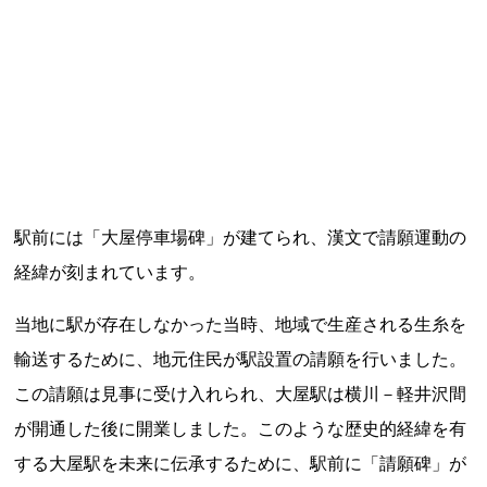
記事ランキング
※24時間以内
能勢電鉄1700系 引退
日本銀行 鳥居坂分館
駅前には「大屋停車場碑」が建てられ、漢文で請願運動の
根室市立珸瑶瑁小学校 閉校
経緯が刻まれています。
釧路市立東栄小学校 閉校
当地に駅が存在しなかった当時、地域で生産される生糸を
輸送するために、地元住民が駅設置の請願を行いました。
釧路市立柏木小学校 閉校
この請願は見事に受け入れられ、大屋駅は横川－軽井沢間
が開通した後に開業しました。このような歴史的経緯を有
Final Access Books
する大屋駅を未来に伝承するために、駅前に「請願碑」が