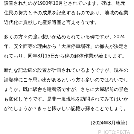
設置されたのが1900年10月とされています。碑は、地元
住民の努力とその成果を記念するものであり、地域の産業
近代化に貢献した産業遺産と言えそうです。
多くの方々の強い想いが込められている碑ですが、2024
年、安全面等の理由から「大屋停車場碑」の撤去が決定さ
れており、同年8月15日から碑の解体作業が始まります。
上郷温水路
東急8500系
新たな記念碑の設置が計画されているようですが、現在の
請願碑にこそ思い出があるという方も多いのではないでし
ょうか。既に駅舎も建替済ですが、さらに大屋駅前の景色
も変化しそうです。是非一度現地を訪問されてみてはいか
がでしょうか？きっと懐かしい記憶が蘇ることでしょう。
二ヶ領用水
橋野高炉
（2024年8月執筆）
PHOTO:PIXTA