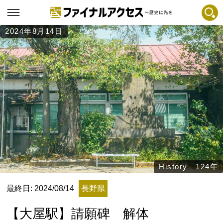
2024年8月14日
フリーワードで探す
注目コンテンツ 一覧
ファイナルアクセスとは
メディアの編集方針とコンテンツポリシー
プライバシーポリシー
お問合せ
免責事項
不具合・報告事項
History 124年
記事掲載基準
最終日: 2024/08/14
長野県
運営
【大屋駅】請願碑 解体