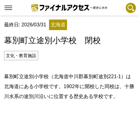
最終日: 2026/03/31
北海道
フリーワードで探す
注目コンテンツ 一覧
幕別町立途別小学校 閉校
ファイナルアクセスとは
メディアの編集方針とコンテンツポリシー
文化・教育施設
プライバシーポリシー
幕別町立途別小学校（北海道中川郡幕別町途別221-1）は
お問合せ
北海道にある小学校です。1902年に開校した同校は、十勝
免責事項
川水系の途別川沿いに位置する歴史ある学校です。
不具合・報告事項
記事掲載基準
運営