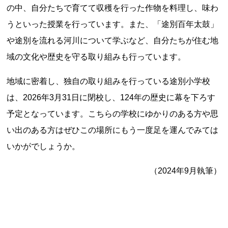
の中、自分たちで育てて収穫を行った作物を料理し、味わ
記事ランキング
※24時間以内
うといった授業を行っています。また、「途別百年太鼓」
や途別を流れる河川について学ぶなど、自分たちが住む地
日本銀行 鳥居坂分館
域の文化や歴史を守る取り組みも行っています。
地域に密着し、独自の取り組みを行っている途別小学校
大宜村立塩屋小学校 閉校
は、2026年3月31日に閉校し、124年の歴史に幕を下ろす
平群町総合スポーツセンター ウォーターパー
予定となっています。こちらの学校にゆかりのある方や思
ク 閉鎖
い出のある方はぜひこの場所にもう一度足を運んでみては
明智駅 鉄道駅としての廃駅か
いかがでしょうか。
（2024年9月執筆）
釧路市立柏木小学校 閉校
Final Access Books