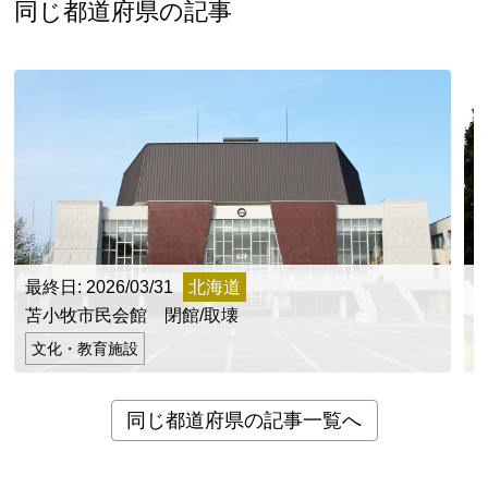
新潟県
富山県
石川県
福井県
山梨県
同じ都道府県の記事
長野県
岐阜県
静岡県
愛知県
近畿地方
三重県
滋賀県
京都府
大阪府
兵庫県
奈良県
和歌山県
山陰・山陽地方
鳥取県
島根県
岡山県
広島県
山口県
四国地方
最終日: 2026/03/31
北海道
最
徳島県
香川県
愛媛県
高知県
苫小牧市民会館 閉館/取壊
九州・沖縄地方
文化・教育施設
福岡県
佐賀県
長崎県
熊本県
大分県
同じ都道府県の記事一覧へ
宮崎県
鹿児島県
沖縄県