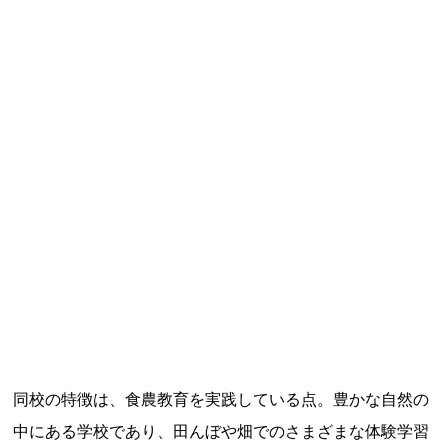
特定商取引法に基づく表記
Special Thanks
残り日数で探す
残り約1ヶ月以内
残り半年以内
同校の特徴は、食農教育を実践している点。豊かな自然の
中にある学校であり、田んぼや畑でのさまざまな体験学習