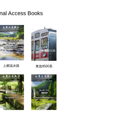
inal Access Books
終日: 2026/03/31
東京都
最終日: 2025/03/31
田市立鶴川第三小学校 閉校
町田市立南第二小
文化・教育施設
文化・教育施設
上郷温水路
東急8500系