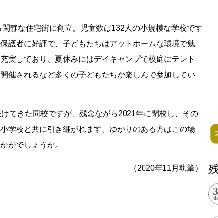
記事掲載基準
る閑静な住宅街に創立。児童数は132人の小規模な学校です
運営
が保護者に好評で、子どもたちはアットホームな環境で勉
も充実しており、夏休みにはデイキャンプで校庭にテント
特定商取引法に基づく表記
が開催されるなど多くの子どもたちが楽しんで参加してい
で探す
Special Thanks
1ヶ月以内
残り半年以内
続けてきた同校ですが、残念ながら2021年に閉校し、その
江小学校と共に引き継がれます。ゆかりのある方はこの場
いかがでしょうか。
（2020年11月執筆）