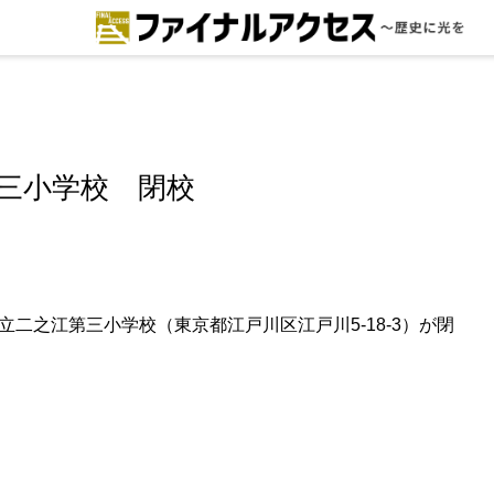
ードで探す
注目コンテンツ 一覧
ファイナルアクセスとは
三小学校 閉校
メディアの編集方針とコンテンツポ
リシー
プライバシーポリシー
区立二之江第三小学校（東京都江戸川区江戸川5-18-3）が閉
お問合せ
免責事項
不具合・報告事項