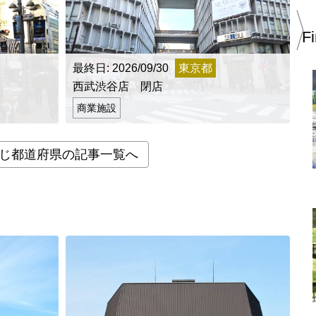
上郷温水路
東急8500系
F
最終日: 2026/09/30
東京都
最
西武渋谷店 閉店
町
商業施設
二ヶ領用水
橋野高炉
じ都道府県の記事一覧へ
から探す