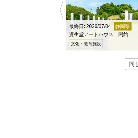
全国
北海道・東
北海道
最終日: 2026/07/04
静岡県
資生堂アートハウス 閉館
関東地方
文化・教育施設
茨城県
中部地方
同
新潟県
近畿地方
三重県
山陰・山陽
鳥取県
四国地方
徳島県