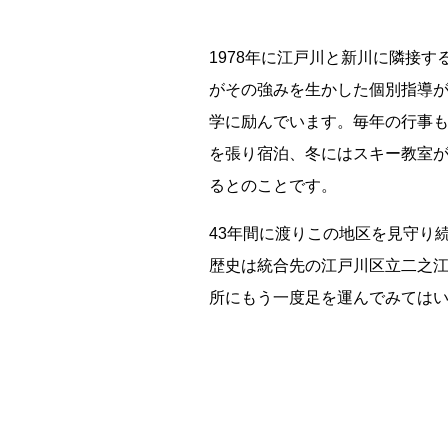
1978年に江戸川と新川に隣接す
がその強みを生かした個別指導
学に励んでいます。毎年の行事
を張り宿泊、冬にはスキー教室
残り日数
るとのことです。
残り約
43年間に渡りこの地区を見守り
歴史は統合先の江戸川区立二之
所にもう一度足を運んでみては
記事ランキング
※24時間以内
日本銀行 鳥居坂分館
明智駅 鉄道駅としての廃駅か