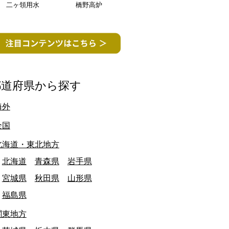
二ヶ領用水
橋野高炉
終日: 2026/03/31
東京都
最終日: 2026/03/31
田市立鶴川第三小学校 閉校
恵那市立上矢作中
文化・教育施設
文化・教育施設
都道府県から探す
海外
愛知県
全国
北海道・東北地方
北海道
青森県
岩手県
宮城県
秋田県
山形県
福島県
関東地方