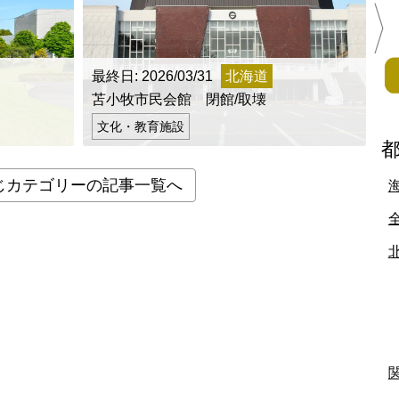
北地方
青森県
岩手県
宮城県
秋田県
山形県
福島県
最終日: 2026/03/31
北海道
最
苫小牧市民会館 閉館/取壊
町
文化・教育施設
栃木県
群馬県
埼玉県
千葉県
東京都
神奈川県
じカテゴリーの記事一覧へ
富山県
石川県
福井県
山梨県
長野県
岐阜県
静岡県
滋賀県
京都府
大阪府
兵庫県
奈良県
和歌山県
地方
島根県
岡山県
広島県
山口県
香川県
愛媛県
高知県