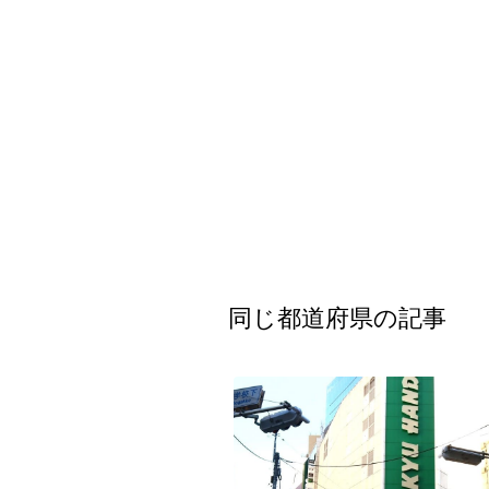
平群町総合スポーツセンター ウォーターパーク 
大宜村立塩屋小学校 閉校
釧路市立柏木小学校 閉校
Final Acc
同じ都道府県の記事