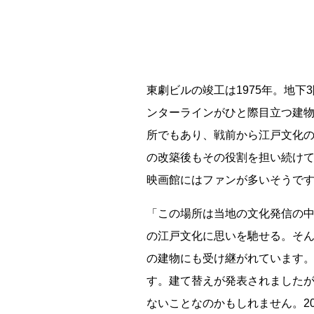
能勢電鉄1700系 引退
釧路市立東栄小学校 閉校
東劇ビルの竣工は1975年。地下3
ンターラインがひと際目立つ建
平群町総合スポーツセンター ウォーターパーク 
所でもあり、戦前から江戸文化の
の改築後もその役割を担い続け
Final Acc
映画館にはファンが多いそうで
「この場所は当地の文化発信の
の江戸文化に思いを馳せる。そ
の建物にも受け継がれています
す。建て替えが発表されました
ないことなのかもしれません。2