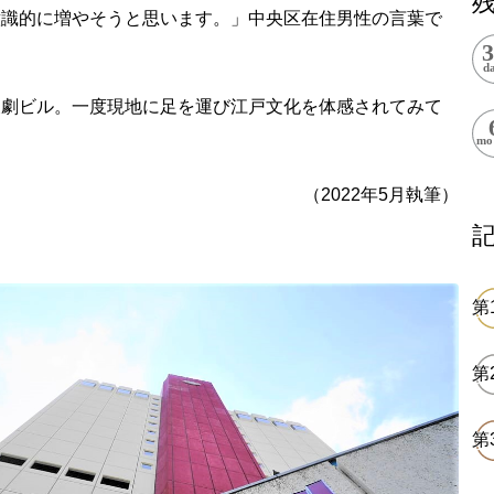
意識的に増やそうと思います。」中央区在住男性の言葉で
上郷温水路
東急8500系
東劇ビル。一度現地に足を運び江戸文化を体感されてみて
（2022年5月執筆）
二ヶ領用水
橋野高炉
から探す