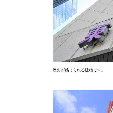
全国
北海道・東
北海道
関東地方
茨城県
中部地方
新潟県
近畿地方
歴史が感じられる建物です。
三重県
山陰・山陽
鳥取県
四国地方
徳島県