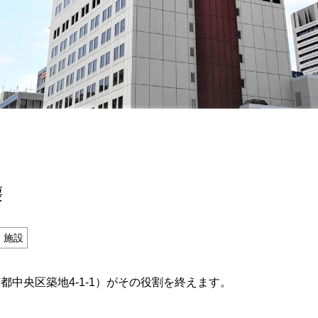
記事掲載基準
運営
特定商取引法に基づく表記
で探す
Special Thanks
1ヶ月以内
残り半年以内
壊
・施設
中央区築地4-1-1）がその役割を終えます。