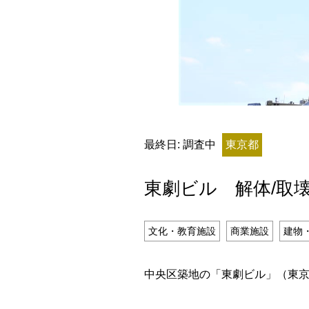
残り日数
最終日: 調査中
東京都
残り約
東劇ビル 解体/取
記事ランキング
※24時間以内
文化・教育施設
商業施設
建物
日本銀行 鳥居坂分館
中央区築地の「東劇ビル」（東京都
釧路市立柏木小学校 閉校