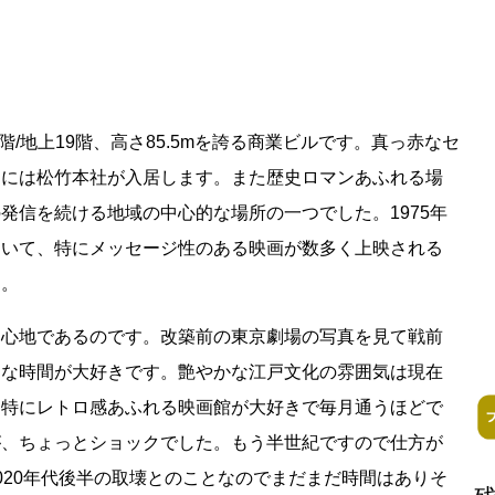
階/地上19階、高さ85.5mを誇る商業ビルです。真っ赤なセ
物には松竹本社が入居します。また歴史ロマンあふれる場
閉鎖
発信を続ける地域の中心的な場所の一つでした。1975年
ていて、特にメッセージ性のある映画が数多く上映される
ess Books
す。
中心地であるのです。改築前の東京劇場の写真を見て戦前
んな時間が大好きです。艶やかな江戸文化の雰囲気は現在
。特にレトロ感あふれる映画館が大好きで毎月通うほどで
が、ちょっとショックでした。もう半世紀ですので仕方が
020年代後半の取壊とのことなのでまだまだ時間はありそ