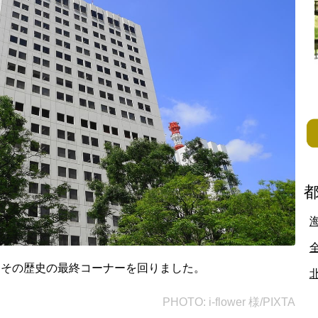
地方
佐賀県
長崎県
熊本県
大分県
宮崎県
鹿児島県
沖縄県
、その歴史の最終コーナーを回りました。
PHOTO: i-flower 様/PIXTA