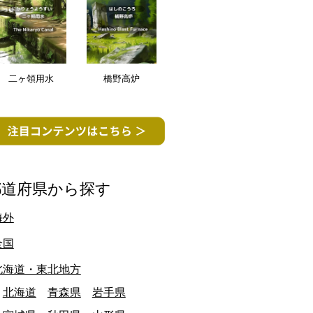
二ヶ領用水
橋野高炉
都道府県から探す
海外
全国
北海道・東北地方
北海道
青森県
岩手県