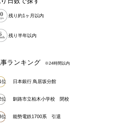
残り日数で探す
残り約1ヶ月以内
残り半年以内
記事ランキング
※24時間以内
日本銀行 鳥居坂分館
釧路市立柏木小学校 閉校
能勢電鉄1700系 引退