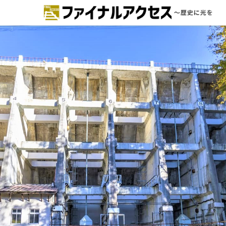
ードで探す
注目コンテンツ 一覧
ファイナルアクセスとは
メディアの編集方針とコンテンツポ
リシー
プライバシーポリシー
お問合せ
免責事項
不具合・報告事項