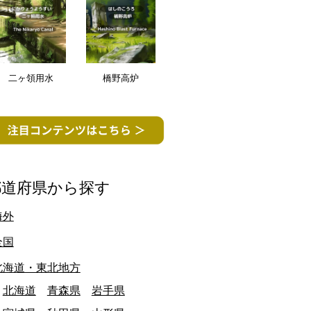
二ヶ領用水
橋野高炉
都道府県から探す
海外
全国
北海道・東北地方
北海道
青森県
岩手県