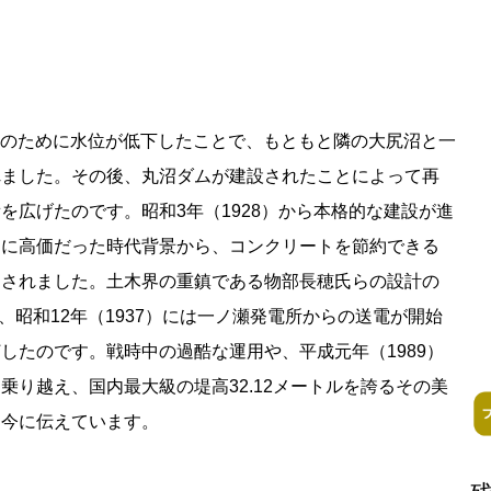
利用のために水位が低下したことで、もともと隣の大尻沼と一
れました。その後、丸沼ダムが建設されたことによって再
を広げたのです。昭和3年（1928）から本格的な建設が進
常に高価だった時代背景から、コンクリートを節約できる
ess Books
用されました。土木界の重鎮である物部長穂氏らの設計の
し、昭和12年（1937）には一ノ瀬発電所からの送電が開始
したのです。戦時中の過酷な運用や、平成元年（1989）
乗り越え、国内最大級の堤高32.12メートルを誇るその美
を今に伝えています。