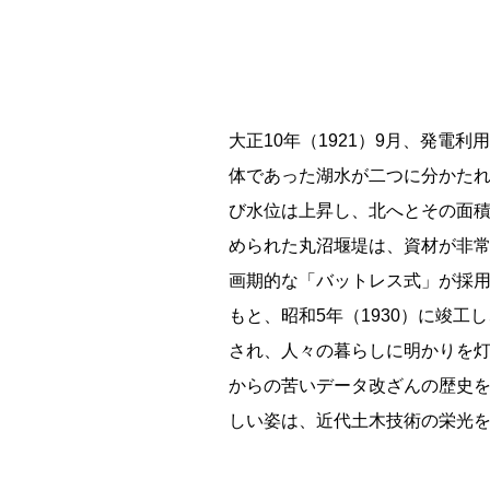
根室市立珸瑶瑁小学校 閉校
釧路市立東栄小学校 閉校
大正10年（1921）9月、発電
体であった湖水が二つに分かた
釧路市立柏木小学校 閉校
び水位は上昇し、北へとその面積
められた丸沼堰堤は、資材が非
Final Acc
画期的な「バットレス式」が採
もと、昭和5年（1930）に竣工
され、人々の暮らしに明かりを灯
からの苦いデータ改ざんの歴史を
しい姿は、近代土木技術の栄光