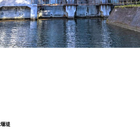
記事掲載基準
運営
特定商取引法に基づく表記
で探す
Special Thanks
1ヶ月以内
残り半年以内
大堰堤