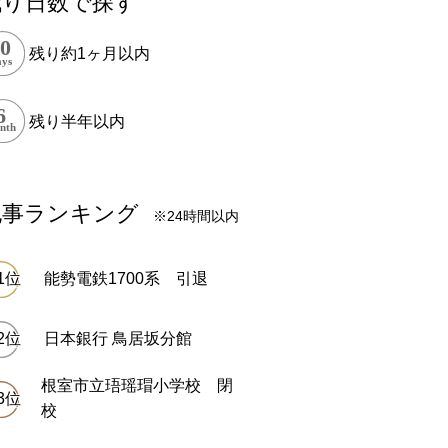
残り日数で探す
残り約1ヶ月以内
残り半年以内
記事ランキング
※24時間以内
能勢電鉄1700系 引退
日本銀行 鳥居坂分館
根室市立珸瑶瑁小学校 閉
校