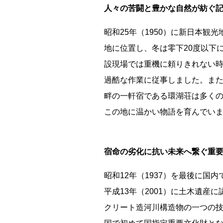
人々の苦闘と豊かな自然が紡ぐ
昭和25年（1950）に新日本観
地に位置し、冬は零下20度以下
設現場では重機に頼りきれない
過酷な作業に従事しました。また
畔の一軒宿である環湖荘は多く
この地に温かい物語を育んでい
宿命の劣化に抗い未来へ繋ぐ重
昭和12年（1937）を最後に
都道府県
平成13年（2001）に土木遺産に
クリート造河川構造物の一つの
海外