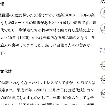
記憶
上郷温水路
東急8500系
光地百選の1位に輝いた丸沼ですが、標高1430メートルの高
になり約3メートルの積雪があるという厳しい環境です。建
時代であり、労働者たちが竹や木材で組まれた足場の上で
大正15年（1926）からは先進的な養鱒の舞台となり、湖
の旅人を癒やしてきました。厳しい自然と人々の営みが、
二ヶ領用水
橋野高炉
ます。
要文化財
国内で新設されなくなったバットレスダムですが、丸沼ダムは
から探す
認定され、平成15年（2003）12月25日には近代鉄筋コン
技術的到達点を示すものとして、発電用のダムとしては全