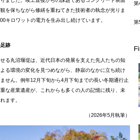
なりました。竣工直後からの課題であるコンクリート表面
外観を保ちながら修繕を重ねてきた技術者の執念が光りま
北地方
700キロワットの電力を生み出し続けています。
青森県
岩手県
宮城県
秋田県
山形県
福島県
の足跡
栃木県
群馬県
埼玉県
千葉県
東京都
神奈川県
F
見せる丸沼堰堤は、近代日本の発展を支えた先人たちの知
富山県
石川県
福井県
山梨県
長野県
岐阜県
静岡県
による環境の変化を見つめながら、静寂のなかに立ち続け
ません。例年12月下旬から4月下旬までの長い冬期通行止
貴重な産業遺産が、これからも多くの人の記憶に残り、未
滋賀県
京都府
大阪府
兵庫県
奈良県
和歌山県
われます。
地方
島根県
岡山県
広島県
山口県
（2026年5月執筆）
香川県
愛媛県
高知県