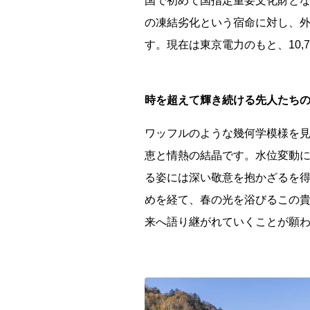
国で初めて国指定重要文化財と
全国
の凍結劣化という宿命に対し、
北海道・東
す。現在は東京電力のもと、10,
北海道
関東地方
時を超えて輝き続ける先人たち
茨城県
中部地方
ワッフルのような幾何学模様を
新潟県
恵と情熱の結晶です。水位変動
近畿地方
る姿には深い敬意を抱かざるを得
めを経て、春の光を浴びるこの
三重県
来へ語り継がれていくことが願
山陰・山陽
鳥取県
四国地方
徳島県