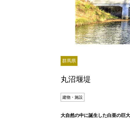
残り日数
群馬県
残り約
丸沼堰堤
記事ランキング
※24時間以内
建物・施設
能勢電鉄1700系 引退
大自然の中に誕生した白亜の巨
日本銀行 鳥居坂分館